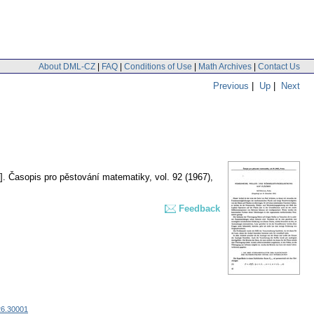
About DML-CZ
|
FAQ
|
Conditions of Use
|
Math Archives
|
Contact Us
Previous
|
Up
|
Next
].
Časopis pro pěstování matematiky
,
vol. 92 (1967),
Feedback
26.30001