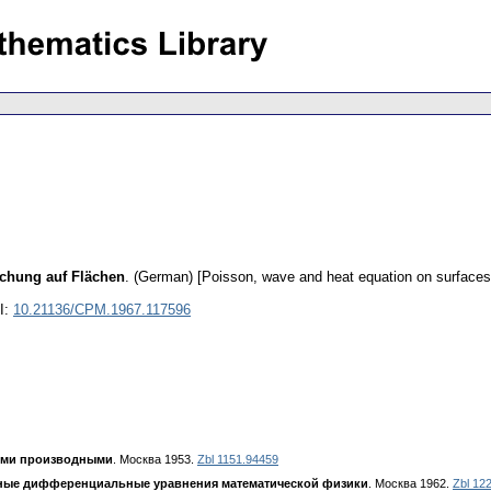
chung auf Flächen
.
(German) [Poisson, wave and heat equation on surfaces
I:
10.21136/CPM.1967.117596
ными производными
. Москва 1953.
Zbl 1151.94459
ые дифференциальные уравнения математической физики
. Москва 1962.
Zbl 12