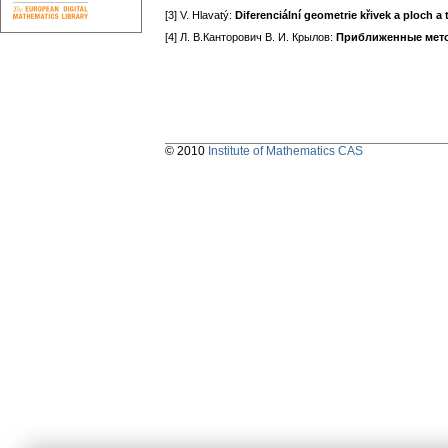
[3] V. Hlavatý:
Diferenciální geometrie křivek a ploch a
[4] Л. В.Канторович В. И. Крылов:
Приближенные мето
© 2010
Institute of Mathematics CAS