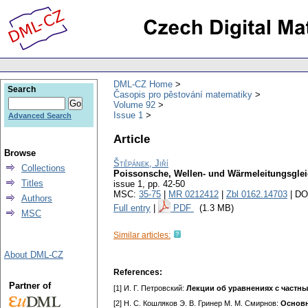
DML-CZ Home
Search
Časopis pro pěstování matematiky
Volume 92
Issue 1
Advanced Search
Article
Browse
Štěpánek, Jiří
Collections
Poissonsche, Wellen- und Wärmeleitungsglei
Titles
issue 1
,
pp. 42-50
MSC:
35-75
|
MR 0212412
|
Zbl 0162.14703
| DO
Authors
Full entry
|
PDF
(1.3 MB)
MSC
Similar articles:
About DML-CZ
References:
Partner of
[1] И. Г. Петровский:
Лекции об уравнениях с част
[2] Н. С. Кошляков Э. В. Гринер М. М. Смирнов:
Основн