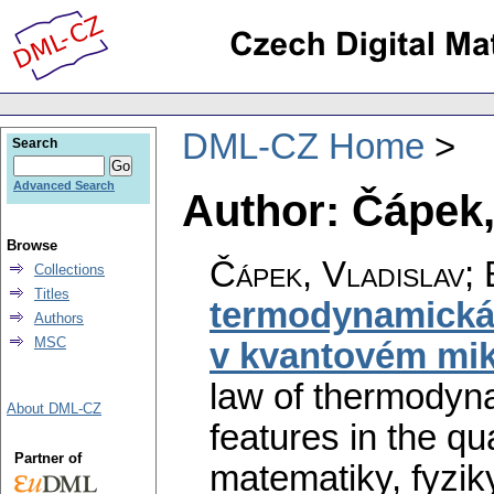
DML-CZ Home
Search
Advanced Search
Author: Čápek,
Browse
Čápek, Vladislav; 
Collections
Titles
termodynamická
Authors
MSC
v kvantovém mik
law of thermodyn
About DML-CZ
features in the q
Partner of
matematiky, fyzik