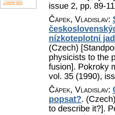
issue 2
,
pp. 89-1
Čápek, Vladislav
:
československýc
nízkoteplotní ja
(Czech) [Standpo
physicists to the
fusion].
Pokroky m
vol. 35 (1990), is
Čápek, Vladislav
:
popsat?
.
(Czech)
to describe it?].
P