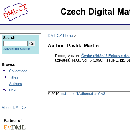
DML-CZ Home
Search
Author: Pavlík, Martin
Advanced Search
Pavlík, Martin
:
České třídění / Exkurze do
uživatelů TeXu
,
vol. 6 (1996), issue 1
,
pp. 3
Browse
Collections
Titles
Authors
MSC
© 2010
Institute of Mathematics CAS
About DML-CZ
Partner of