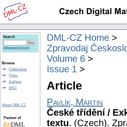
DML-CZ Home
Search
Zpravodaj Českoslo
Advanced Search
Volume 6
Browse
Issue 1
Collections
Titles
Article
Authors
MSC
Pavlík, Martin
About DML-CZ
České třídění / E
Partner of
textu
.
(Czech).
Zpr