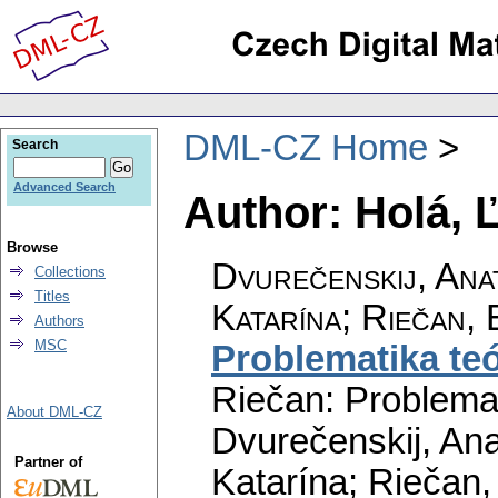
DML-CZ Home
Search
Advanced Search
Author: Holá, 
Browse
Dvurečenskij, Anat
Collections
Titles
Katarína; Riečan, 
Authors
MSC
Problematika teó
Riečan: Problemat
About DML-CZ
Dvurečenskij, Ana
Partner of
Katarína; Riečan,