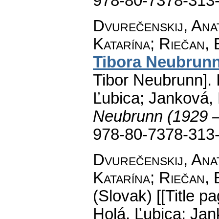
978-80-7378-313
Dvurečenskij, Anat
Katarína; Riečan, 
Tibora Neubrun
Tibor Neubrunn].
I
Ľubica; Janková, 
Neubrunn (1929 
978-80-7378-313
Dvurečenskij, Anat
Katarína; Riečan, 
(Slovak) [[Title pa
Holá, Ľubica; Jan