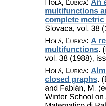
Holá, Ľubica
:
An 
multifunctions a
complete metric
Slovaca
,
vol. 38 
Holá, Ľubica
:
A r
multifunctions
.
(
vol. 38 (1988), is
Holá, Ľubica
:
Alm
closed graphs
.
(
and Fabián, M. (e
Winter School on 
Matematico di Pa