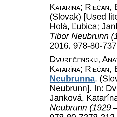
Katarína; Riečan, 
(Slovak) [Used lit
Holá, Ľubica; Jan
Tibor Neubrunn (
2016. 978-80-737
Dvurečenskij, Anat
Katarína; Riečan, 
Neubrunna
.
(Slo
Neubrunn].
In: Dv
Janková, Katarína
Neubrunn (1929 