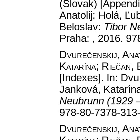
(Slovak) [Appendi
Anatolij; Holá, Ľu
Beloslav:
Tibor N
Praha: , 2016. 9
Dvurečenskij, Anat
Katarína; Riečan, 
[Indexes].
In: Dvur
Janková, Katarína
Neubrunn (1929 
978-80-7378-313
Dvurečenskij, Anat