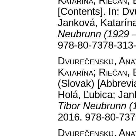
Katarína; Riečan, 
[Contents].
In: Dvu
Janková, Katarína
Neubrunn (1929 
978-80-7378-313
Dvurečenskij, Anat
Katarína; Riečan, 
(Slovak) [Abbrevia
Holá, Ľubica; Jan
Tibor Neubrunn (
2016. 978-80-737
Dvurečenskij, Anat