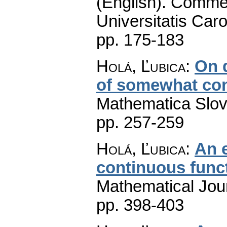
(English).
Commen
Universitatis Caro
pp. 175-183
Holá, Ľubica
:
On d
of somewhat con
Mathematica Slo
pp. 257-259
Holá, Ľubica
:
An 
continuous func
Mathematical Jou
pp. 398-403