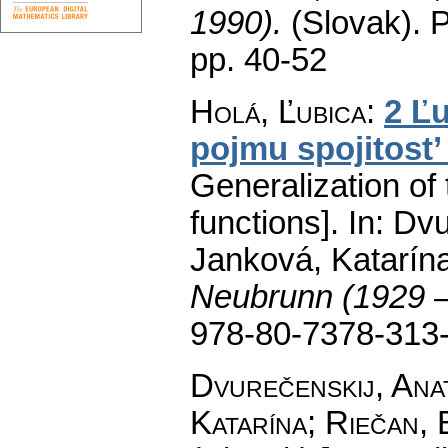
1990).
(Slovak).
P
pp. 40-52
Holá, Ľubica
:
2 Ľ
pojmu spojitost’
Generalization of 
functions].
In: Dvu
Janková, Katarína
Neubrunn (1929 
978-80-7378-313
Dvurečenskij, Anat
Katarína; Riečan, 