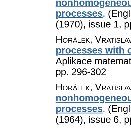
nonhomogeneous 
processes
.
(Engl
(1970), issue 1
,
p
Horálek, Vratisla
processes with c
Aplikace matemat
pp. 296-302
Horálek, Vratisla
nonhomogeneous
processes
.
(Engl
(1964), issue 6
,
p