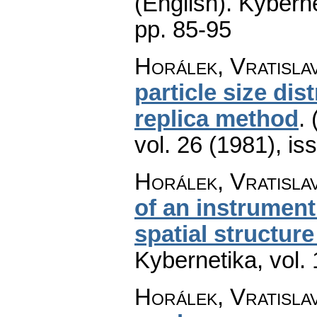
(English).
Kyberne
pp. 85-95
Horálek, Vratisla
particle size dis
replica method
.
vol. 26 (1981), is
Horálek, Vratisla
of an instrument
spatial structur
Kybernetika
,
vol.
Horálek, Vratisla