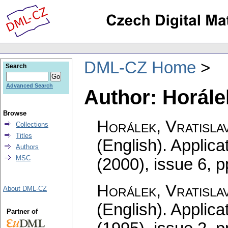
DML-CZ Home
Search
Advanced Search
Author: Horálek
Browse
Horálek, Vratisla
Collections
Titles
(English).
Applica
Authors
MSC
(2000), issue 6
,
p
Horálek, Vratisla
About DML-CZ
(English).
Applica
Partner of