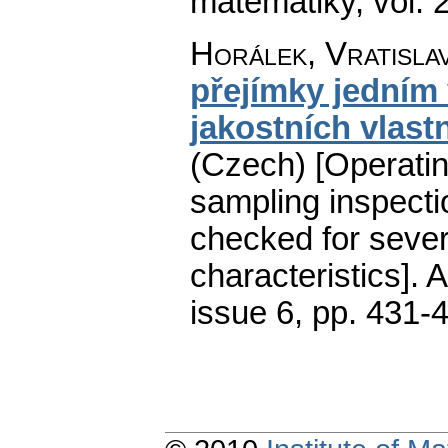
matematiky
,
vol. 
Horálek, Vratisla
přejímky jedním
jakostních vlas
(Czech) [Operatin
sampling inspecti
checked for sever
characteristics].
A
issue 6
,
pp. 431-