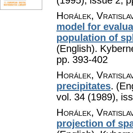
(1995), issue 2
,
p
Horálek, Vratisla
model for evalu
population of sph
(English).
Kyberne
pp. 393-402
Horálek, Vratisla
precipitates
.
(Eng
vol. 34 (1989), is
Horálek, Vratisla
projection of spa