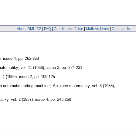
About DML-CZ
|
FAQ
|
Conditions of Use
|
Math Archives
|
Contact Us
), issue 4
,
pp. 262-268
matematiky
,
vol. 11 (1966), issue 3
,
pp. 224-231
. 4 (1959), issue 2
,
pp. 109-125
an automatic sorting machine].
Aplikace matematiky
,
vol. 3 (1958),
atiky
,
vol. 2 (1957), issue 4
,
pp. 243-250