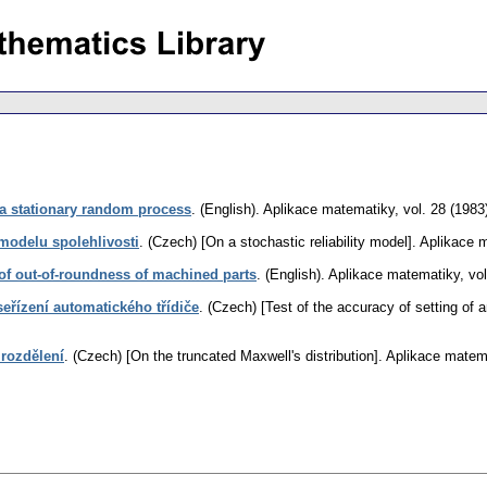
 a stationary random process
.
(English).
Aplikace matematiky
,
vol. 28 (1983
modelu spolehlivosti
.
(Czech) [On a stochastic reliability model].
Aplikace 
l of out-of-roundness of machined parts
.
(English).
Aplikace matematiky
,
vol
seřízení automatického třídiče
.
(Czech) [Test of the accuracy of setting of 
rozdělení
.
(Czech) [On the truncated Maxwell's distribution].
Aplikace matem