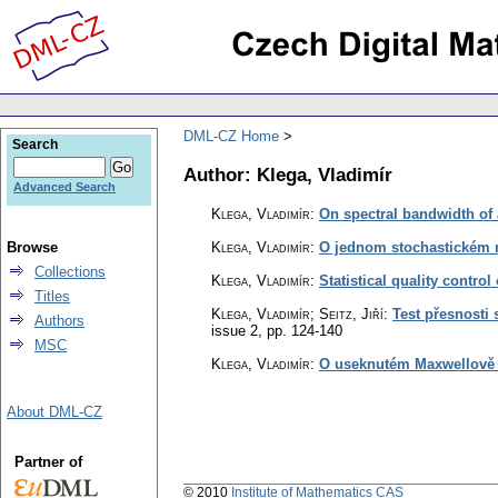
DML-CZ Home
Search
Author: Klega, Vladimír
Advanced Search
Klega, Vladimír
:
On spectral bandwidth of
Browse
Klega, Vladimír
:
O jednom stochastickém 
Collections
Klega, Vladimír
:
Statistical quality contro
Titles
Klega, Vladimír; Seitz, Jiří
:
Test přesnosti 
Authors
issue 2
,
pp. 124-140
MSC
Klega, Vladimír
:
O useknutém Maxwellově 
About DML-CZ
Partner of
© 2010
Institute of Mathematics CAS