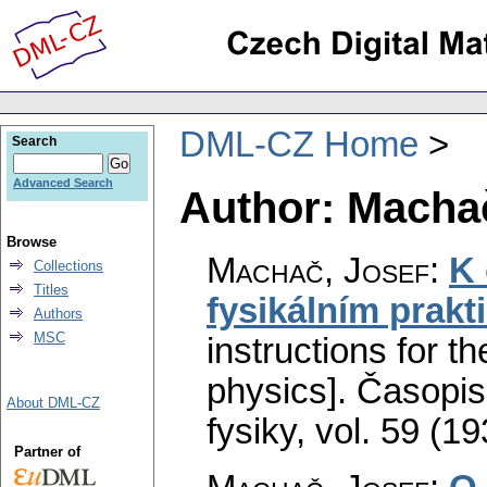
DML-CZ Home
Search
Advanced Search
Author: Machač
Browse
Machač, Josef
:
K 
Collections
Titles
fysikálním prakt
Authors
MSC
instructions for t
physics].
Časopis
About DML-CZ
fysiky
,
vol. 59 (19
Partner of