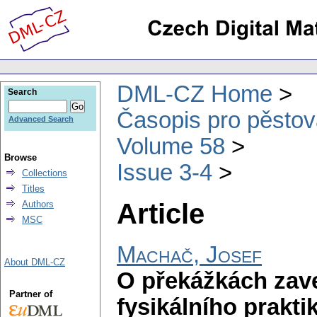
DML-CZ Home
Search
Časopis pro pěstov
Advanced Search
Volume 58
Browse
Issue 3-4
Collections
Titles
Article
Authors
MSC
Machač, Josef
About DML-CZ
O překážkách zave
Partner of
fysikálního prakti