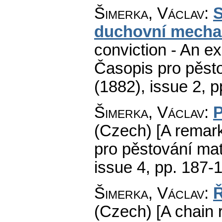
Šimerka, Václav
:
S
duchovní mecha
conviction - An ex
Časopis pro pěst
(1882), issue 2
,
p
Šimerka, Václav
:
P
(Czech) [A remark
pro pěstování mat
issue 4
,
pp. 187-
Šimerka, Václav
:
Ř
(Czech) [A chain 