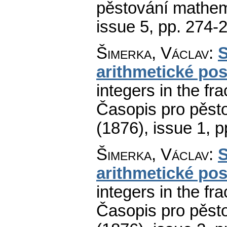
pěstování mathema
issue 5
,
pp. 274-
Šimerka, Václav
:
S
arithmetické posl
integers in the fra
Časopis pro pěst
(1876), issue 1
,
p
Šimerka, Václav
:
S
arithmetické posl
integers in the fra
Časopis pro pěst