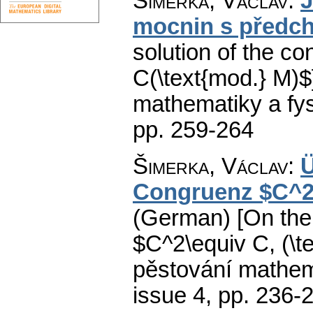
Šimerka, Václav
:
J
mocnin s předch
solution of the c
C(\text{mod.} M)$
mathematiky a fys
pp. 259-264
Šimerka, Václav
:
Ü
Congruenz $C^2\
(German) [On the 
$C^2\equiv C, (\t
pěstování mathema
issue 4
,
pp. 236-