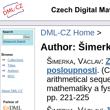
DML-CZ Home
Search
Advanced Search
Author: Šimerk
Browse
Šimerka, Václav
:
Z
Collections
Titles
posloupnosti
.
(C
Authors
MSC
arithmetical sequ
mathematiky a fys
About DML-CZ
pp. 221-225
Partner of