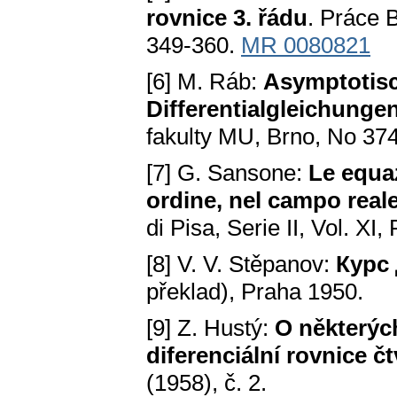
rovnice 3. řádu
. Práce 
349-360.
MR 0080821
[6] M. Ráb:
Asymptotisc
Differentialgleichunge
fakulty MU, Brno, No 37
[7] G. Sansone:
Le equaz
ordine, nel campo real
di Pisa, Serie II, Vol. XI,
[8] V. V. Stěpanov:
Курс
překlad), Praha 1950.
[9] Z. Hustý:
O některýc
diferenciální rovnice č
(1958), č. 2.