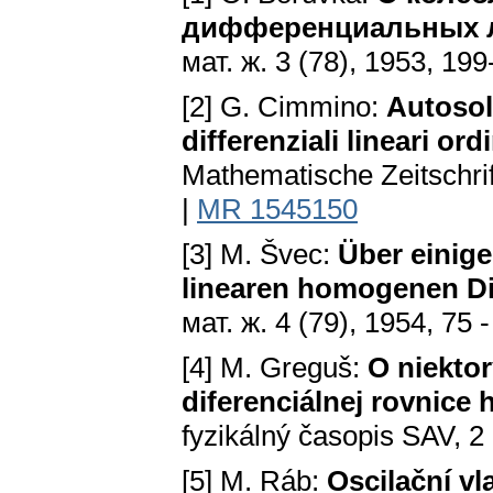
дифференциальных л
мат. ж. 3 (78), 1953, 199
[2] G. Cimmino:
Autosol
differenziali lineari or
Mathematische Zeitschrif
|
MR 1545150
[3] M. Švec:
Über einig
linearen homogenen Dif
мат. ж. 4 (79), 1954, 75 
[4] M. Greguš:
O niektor
diferenciálnej rovnice
fyzikálný časopis SAV, 2
[5] M. Ráb:
Oscilační vla