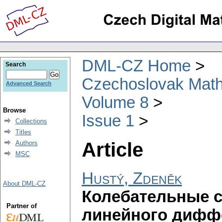
DML-CZ Home
Search
Czechoslovak Math
Advanced Search
Volume 8
Browse
Issue 1
Collections
Titles
Article
Authors
MSC
Hustý, Zdeněk
About DML-CZ
Колебательные с
Partner of
линейного дифф