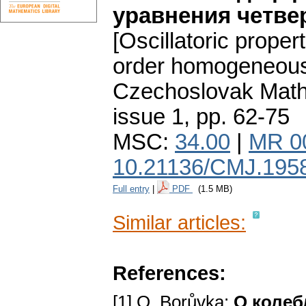
уравнения четве
[Oscillatoric propert
order homogeneous l
Czechoslovak Math
issue 1
,
pp. 62-75
MSC:
34.00
|
MR 0
10.21136/CMJ.195
Full entry
|
PDF
(1.5 MB)
Similar articles:
References:
[1] О. Borůvka:
О колеб