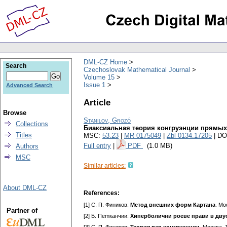
DML-CZ Home
Search
Czechoslovak Mathematical Journal
Volume 15
Issue 1
Advanced Search
Article
Browse
Stanilov, Grozó
Collections
Биаксиальная теория конгруэнции прямых
Titles
MSC:
53.23
|
MR 0175049
|
Zbl 0134.17205
| DO
Full entry
|
PDF
(1.0 MB)
Authors
MSC
Similar articles:
About DML-CZ
References:
[1] С. П. Фиников:
Метод внешних форм Картана
. Мо
Partner of
[2] Б. Пеmканчии:
Хиперболични роеве прави в дву