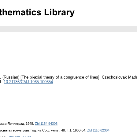
.
(Russian) [The bi-axial theory of a congruence of lines].
Czechoslovak Mathe
I:
10.21136/CMJ.1965.100654
сква-Ленинград, 1948.
Zbl 1154.94303
осната геометрия
. Год. на Соф. унив., 48, I, 1, 1953-54.
Zbl 1116.62304