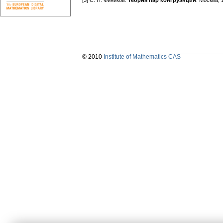
[3] С. П. Фиников:
Теория пар конгруэнции
. Москва, 
© 2010
Institute of Mathematics CAS