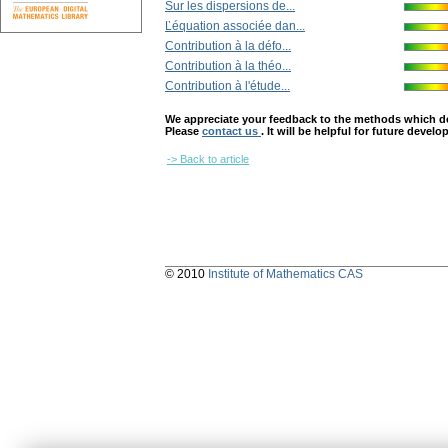
Sur les dispersions de...
Ľéquation associée dan...
Contribution à la défo...
Contribution à la théo...
Contribution à l'étude...
We appreciate your feedback to the methods which deter
Please
contact us
. It will be helpful for future devel
-> Back to article
© 2010
Institute of Mathematics CAS