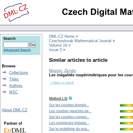
DML-CZ Home
Search
Czechoslovak Mathematical Journal
Volume 16
Issue 3
Advanced Search
Similar articles to article
Browse
Nádeník, Zbyněk
Collections
Les inégalités isopérimétriques pour les cou
Titles
-> Back to article
Authors
MSC
Method LSI
Sur les courbes fermée...
About DML-CZ
Les courbes gauches de...
Sur les courbes convex...
Les complexes linéaire...
Partner of
Sur le problème du qua...