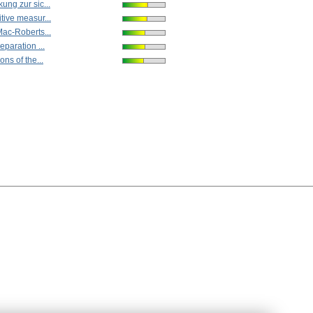
ung zur sic...
tive measur...
Mac-Roberts...
eparation ...
ons of the...