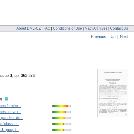
About DML-CZ
|
FAQ
|
Conditions of Use
|
Math Archives
|
Contact Us
Previous
|
Up
|
Next
 issue 3
,
pp. 363-376
DF
bes fermée...
bes convex...
 gauches de...
of classes...
d$-group t...