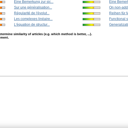
Eine Bemerkung zur sic...
Eine Bemerk
Sur une généralisation...
On non-addi
Régularité de l'évolut...
Reihen für 
Les complexes linéaire...
Functional s
L'équation de structur...
Generalizati
mine similarity of articles (e.g. which method is better, ...).
opment.