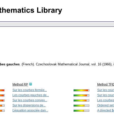
rbes gauches
.
(French).
Czechoslovak Mathematical Journal
,
vol. 16 (1966),
Method RP
Method TFI
Sur les courbes fermée...
Sur les cour
Les courbes gauches de...
Sur les cour
Sur les courbes convex...
Les courbes
Sur les dispersions de...
Ordered set 
Ľéquation associée dan...
A directed $