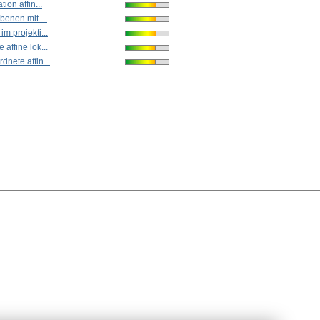
ion affin...
benen mit ...
m projekti...
affine lok...
nete affin...