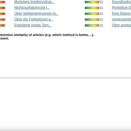
Modulare Inzidenzstruk...
Koordinatisat
Nichtoszillatorische l...
Projektive E
Über Verbandsgruppen m...
Eine Ebene i
Über die Fortsetzung e...
Angeordnete 
Erweiterte lokale Tern...
Über angeord
mine similarity of articles (e.g. which method is better, ...).
opment.