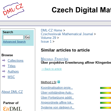
DML-CZ Home
Search
Czechoslovak Mathematical Journal
Volume 29
Issue 1
Advanced Search
Similar articles to article
Browse
Machala, František
Collections
Über projektive Erweiterung affiner Klingen
Titles
-> Back to article
Authors
MSC
Method LSI
Koordinatisation proje...
About DML-CZ
Über vollständige Auto...
Über Fortsetzung addit...
Angeordnete affine lok...
Partner of
Systeme von stetigen A...