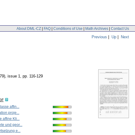
About DML-CZ
|
FAQ
|
Conditions of Use
|
Math Archives
|
Contact Us
Previous
|
Up
|
Next
79), issue 1
,
pp. 116-129
DF
asse affin...
tion proje...
affine Kli...
te und geor...
tsetzung e...