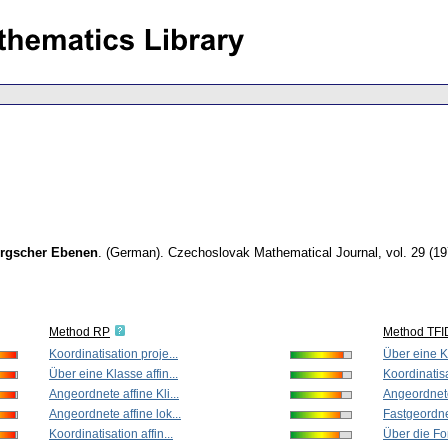
bergscher Ebenen
.
(German).
Czechoslovak Mathematical Journal
,
vol. 29 (19
Method RP
Method TFI
Koordinatisation proje...
Über eine Kl
Über eine Klasse affin...
Koordinatisa
Angeordnete affine Kli...
Angeordnete 
Angeordnete affine lok...
Fastgeordne
Koordinatisation affin...
Über die For