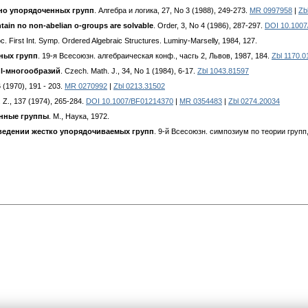
но упорядоченных групп
. Алгебра и логика, 27, No 3 (1988), 249-273.
MR 0997958
|
Zb
ontain no non-abelian o-groups are solvable
. Order, 3, No 4 (1986), 287-297.
DOI 10.100
oc. First Int. Symp. Ordered Algebraic Structures. Luminy-Marselly, 1984, 127.
ных групп
. 19-я Всесоюзн. алгебраическая конф., часгь 2, Львов, 1987, 184.
Zbl 1170.0
l-многообразий
. Czech. Math. J., 34, No 1 (1984), 6-17.
Zbl 1043.81597
6 (1970), 191 - 203.
MR 0270992
|
Zbl 0213.31502
. Z., 137 (1974), 265-284.
DOI 10.1007/BF01214370
|
MR 0354483
|
Zbl 0274.20034
нные группы
. M., Наука, 1972.
ведении жестко упорядочиваемых групп
. 9-й Всесоюзн. симпозиум по теории групп