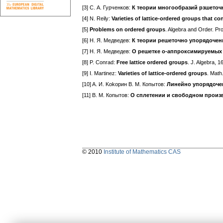
[3] С. А. Гурченков:
К теории многообразий рзшеточ
[4] N. Reily:
Varieties of lattice-ordered groups that c
[5]
Problems on ordered groups
. Algebra and Order. Pr
[6] H. Я. Медведев:
К теории решеточно упорядочен
[7] H. Я. Медведев:
О решетке о-аппроксимируемых 
[8] P. Conrad:
Free lattice ordered groups
. J. Algebra, 1
[9] I. Martinez:
Varieties of lattice-ordered groups
. Math
[10] A. И. Kokopин B. M. Копытов:
Линейно упорядоче
[11] В. M. Копытoв:
О сплетении и свободном произ
© 2010
Institute of Mathematics CAS