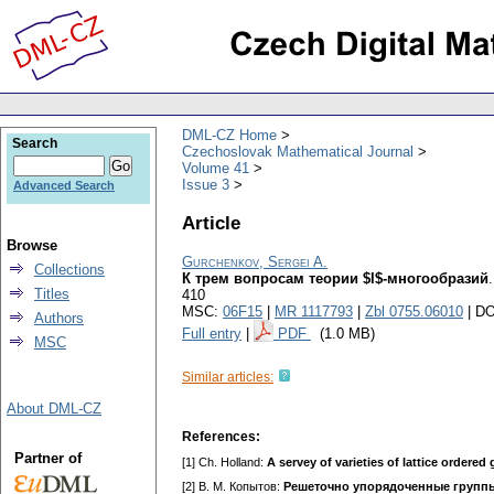
DML-CZ Home
Search
Czechoslovak Mathematical Journal
Volume 41
Issue 3
Advanced Search
Article
Browse
Gurchenkov, Sergei A.
Collections
К трем вопросам теории $l$-многообразий
Titles
410
MSC:
06F15
|
MR 1117793
|
Zbl 0755.06010
| DO
Authors
Full entry
|
PDF
(1.0 MB)
MSC
Similar articles:
About DML-CZ
References:
Partner of
[1] Ch. Holland:
A servey of varieties of lattice ordered
[2] В. М. Копытов:
Решеточно упорядоченные групп