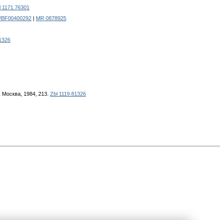
l 1171.76301
7/BF00400292
|
MR 0878925
1326
, Москва, 1984, 213.
Zbl 1119.81326