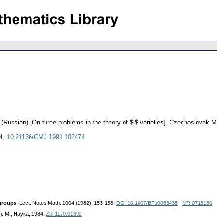
.
(Russian) [On three problems in the theory of $l$-varieties].
Czechoslovak Ma
I:
10.21136/CMJ.1991.102474
 groups
. Lect. Notes Math. 1004 (1982), 153-158.
DOI 10.1007/BFb0063435
|
MR 0716180
ы
. M., Наука, 1984.
Zbl 1170.01392