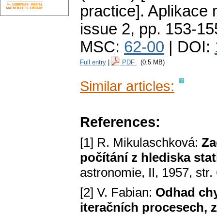
practice].
Aplikace 
issue 2
,
pp. 153-15
MSC:
62-00
| DOI:
Full entry
|
PDF
(0.5 MB)
Similar articles:
References:
[1] R. Mikulaschková:
Za
počítání z hlediska sta
astronomie, II, 1957, str.
[2] V. Fabian:
Odhad chy
iteračních procesech, z