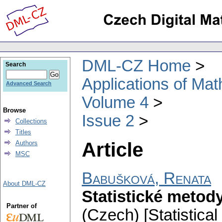
DML-CZ Home
Search
Applications of Ma
Advanced Search
Volume 4
Browse
Issue 2
Collections
Titles
Article
Authors
MSC
Babušková, Renata
About DML-CZ
Statistické metod
Partner of
(Czech) [Statistica