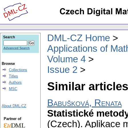
DML-CZ Home
Search
Applications of Ma
Advanced Search
Volume 4
Browse
Issue 2
Collections
Titles
Similar articles
Authors
MSC
Babušková, Renata
About DML-CZ
Statistické metod
Partner of
(Czech).
Aplikace 