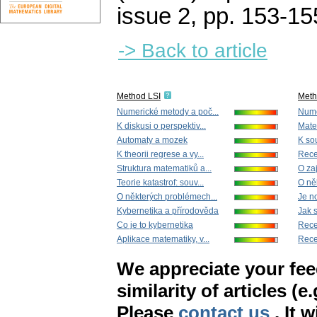
issue 2
,
pp. 153-15
-> Back to article
Method LSI
Met
Numerické metody a poč...
Nume
K diskusi o perspektiv...
Mate
Automaty a mozek
K so
K theorii regrese a vy...
Rec
Struktura matematiků a...
O zaj
Teorie katastrof: souv...
O něk
O některých problémech...
Je no
Kybernetika a přírodověda
Jak s
Co je to kybernetika
Rec
Aplikace matematiky, v...
Rec
We appreciate your fe
similarity of articles (e
Please
contact us
. It 