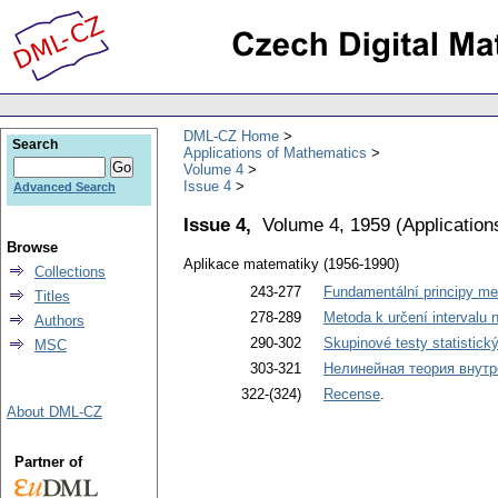
DML-CZ Home
Search
Applications of Mathematics
Volume 4
Issue 4
Advanced Search
Issue 4,
Volume 4, 1959
(
Application
Browse
Aplikace matematiky (1956-1990)
Collections
243-277
Fundamentální principy mec
Titles
278-289
Metoda k určení intervalu 
Authors
290-302
Skupinové testy statistick
MSC
303-321
Нелинейная теория внутр
322-(324)
Recense
.
About DML-CZ
Partner of