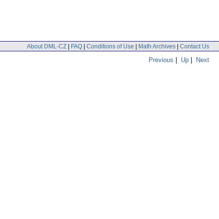
About DML-CZ
|
FAQ
|
Conditions of Use
|
Math Archives
|
Contact Us
Previous
|
Up
|
Next