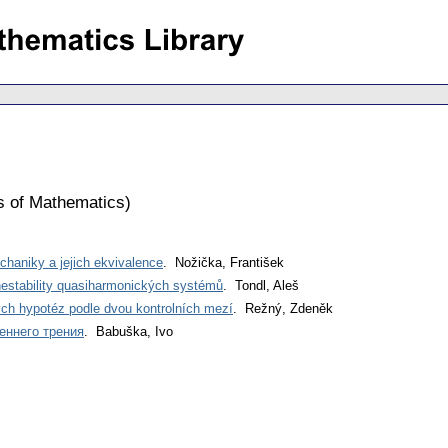
s of Mathematics
)
haniky a jejich ekvivalence
. Nožička, František
nestability quasiharmonických systémů
. Tondl, Aleš
ých hypotéz podle dvou kontrolních mezí
. Režný, Zdeněk
еннего трения
. Babuška, Ivo