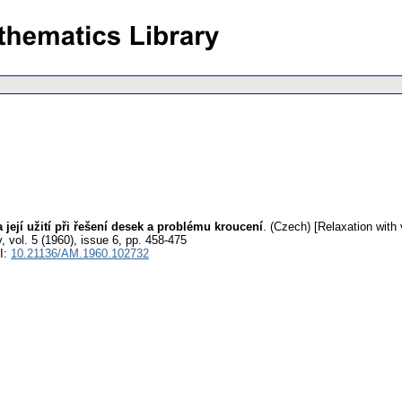
ejí užití při řešení desek a problému kroucení
.
(Czech) [Relaxation with v
y
,
vol. 5 (1960), issue 6
,
pp. 458-475
I:
10.21136/AM.1960.102732