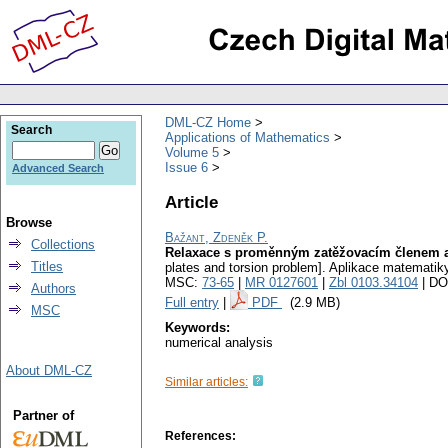
DML-CZ Home
Search
Applications of Mathematics
Volume 5
Issue 6
Advanced Search
Article
Browse
Bažant, Zdeněk P.
Collections
Relaxace s proměnným zatěžovacím členem a j
Titles
plates and torsion problem].
Aplikace matematik
MSC:
73-65
|
MR 0127601
|
Zbl 0103.34104
| DO
Authors
Full entry
|
PDF
(2.9 MB)
MSC
Keywords:
numerical analysis
About DML-CZ
Similar articles:
Partner of
References: