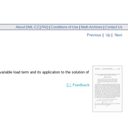
About DML-CZ
|
FAQ
|
Conditions of Use
|
Math Archives
|
Contact Us
Previous
|
Up
|
Next
ariable load term and its application to the solution of
Feedback