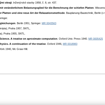
ými okraji
. Inženýrské stavby 1958, č. 8, str. 437.
 veränderlichem Belastungsglied für die Berechnung der schiefen Platten
. Wissens
er Platten und eine neue Art der Relaxationsmethode
. Bauplanung-Bautechnik, Berlin (v t
pringer.
lgleichungen
. Berlin 1951, Springer.
MR 0043563
skripta); Praha 1957, SNTL,
ipta); Praha 1955, SNTL.
Science. A treatise on aproximate computation
. Oxford Univ. Press 1940.
MR 0005425
ysics. A continuation of the treatise
. Oxford 1946,
MR 0018983
York 1940, Mc Graw-Hill.