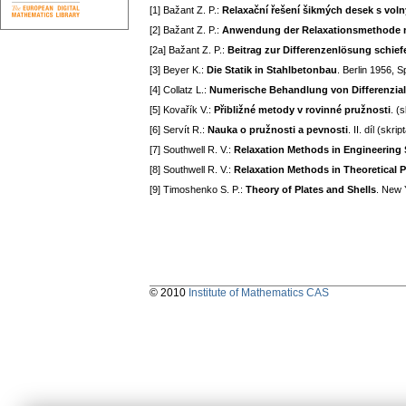
[1] Bažant Z. P.:
Relaxační řešení šikmých desek s voln
[2] Bažant Z. P.:
Anwendung der Relaxationsmethode mit
[2a] Bažant Z. P.:
Beitrag zur Differenzenlösung schief
[3] Beyer K.:
Die Statik in Stahlbetonbau
. Berlin 1956, S
[4] Collatz L.:
Numerische Behandlung von Differenzia
[5] Kovařík V.:
Přibližné metody v rovinné pružnosti
. (
[6] Servít R.:
Nauka o pružnosti a pevnosti
. II. díl (skr
[7] Southwell R. V.:
Relaxation Methods in Engineering 
[8] Southwell R. V.:
Relaxation Methods in Theoretical Ph
[9] Timoshenko S. P.:
Theory of Plates and Shells
. New 
© 2010
Institute of Mathematics CAS