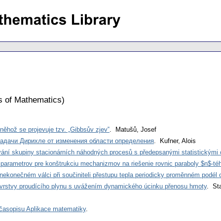
s of Mathematics
)
 něhož se projevuje tzv. „Gibbsův zjev‟
. Matušů, Josef
адачи Дирихле от изменения области определения
. Kufner, Alois
ování skupiny stacionárních náhodných procesů s předepsanými statistickými 
parametrov pre konštrukciu mechanizmov na riešenie rovnic paraboly $n$-té
v nekonečném válci při součiniteli přestupu tepla periodicky proměnném podél
 vrstvy proudícího plynu s uvážením dynamického úcinku přenosu hmoty
. St
časopisu Aplikace matematiky
.