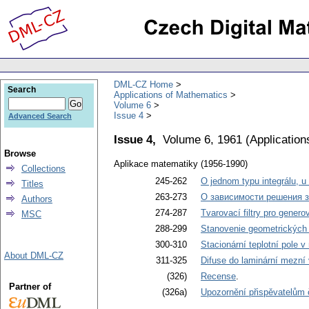
DML-CZ Home
Search
Applications of Mathematics
Volume 6
Issue 4
Advanced Search
Issue 4,
Volume 6, 1961
(
Application
Browse
Aplikace matematiky (1956-1990)
Collections
245-262
O jednom typu integrálu, u
Titles
263-273
О зависимости решения з
Authors
274-287
Tvarovací filtry pro gener
MSC
288-299
Stanovenie geometrických 
300-310
Stacionární teplotní pole 
About DML-CZ
311-325
Difuse do laminární mezní
(326)
Recense
.
Partner of
(326a)
Upozornění přispěvatelům 