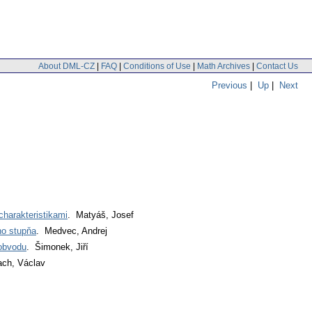
About DML-CZ
|
FAQ
|
Conditions of Use
|
Math Archives
|
Contact Us
Previous
|
Up
|
Next
charakteristikami
. Matyáš, Josef
ho stupňa
. Medvec, Andrej
 obvodu
. Šimonek, Jiří
ach, Václav