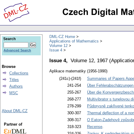
DML-CZ Home
Search
Applications of Mathematics
Volume 12
Issue 4
Advanced Search
Issue 4,
Volume 12, 1967
(
Applicati
Browse
Aplikace matematiky (1956-1990)
Collections
(241c)-(241f)
Summaries of Papers Appea
Titles
241-254
Über Fehlerabschätzungen
Authors
255-267
Über die Konvergenzbeschl
MSC
268-277
Multivibrator s tunelovou d
278-299
Půdorysně zakřivené tenko
About DML-CZ
300-307
Thermal deflection of a no
308-317
O Eaton-Zadehově způsobu 
Partner of
318-323
Recense
.
324-326
Zprávy. K sedmdesátým na