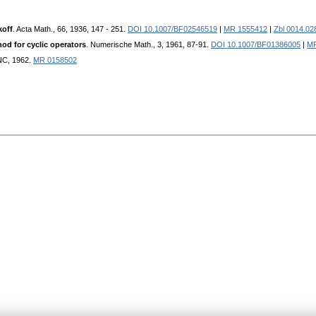
koff
. Acta Math., 66, 1936, 147 - 251.
DOI 10.1007/BF02546519
|
MR 1555412
|
Zbl 0014.02
od for cyclic operators
. Numerische Math., 3, 1961, 87-91.
DOI 10.1007/BF01386005
|
MR
INC, 1962.
MR 0158502