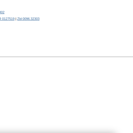
802
 0127519
|
Zbl 0096.32303