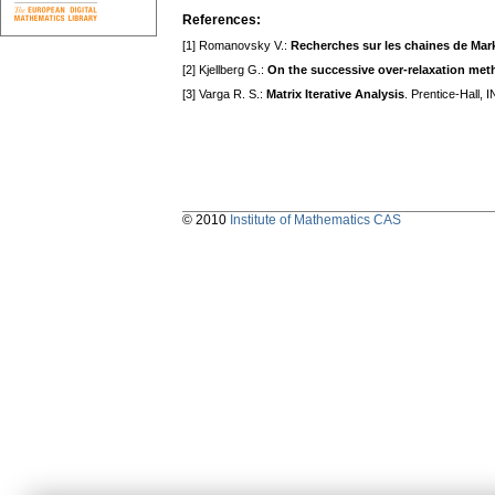
References:
[1] Romanovsky V.:
Recherches sur les chaines de Mar
[2] Kjellberg G.:
On the successive over-relaxation meth
[3] Varga R. S.:
Matrix Iterative Analysis
. Prentice-Hall, 
© 2010
Institute of Mathematics CAS