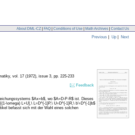
About DML-CZ
|
FAQ
|
Conditions of Use
|
Math Archives
|
Contact Us
Previous
|
Up
|
Next
matiky
,
vol. 17 (1972), issue 3
,
pp. 225-233
Feedback
n Gleichungssystems $Ax=b$, wo $A=D-P-R$ ist. Dieses
[(1-\omega) L+U],\ L=D^{-1}P,\ U=D^{-1}R,\ b'=D^{-1}b$
tikel befasst sich mit der Wahl eines solchen