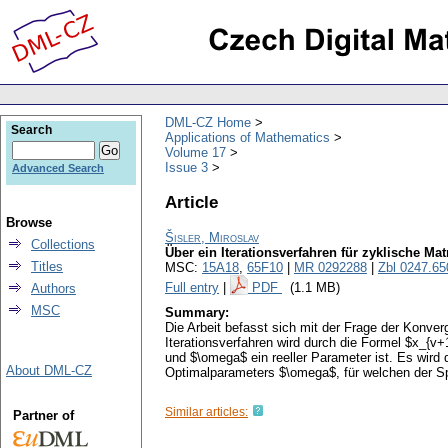
DML-CZ Home
Search
Applications of Mathematics
Volume 17
Issue 3
Advanced Search
Article
Browse
Šisler, Miroslav
Collections
Über ein Iterationsverfahren für zyklische Mat
Titles
MSC:
15A18
,
65F10
|
MR 0292288
|
Zbl 0247.65
Full entry
|
PDF
(1.1 MB)
Authors
MSC
Summary:
Die Arbeit befasst sich mit der Frage der Konve
Iterationsverfahren wird durch die Formel $x_{v+
und $\omega$ ein reeller Parameter ist. Es wird
About DML-CZ
Optimalparameters $\omega$, für welchen der Spe
Similar articles:
Partner of