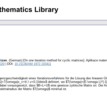
rizen
.
(German) [On one iteration method for cyclic matrices].
Aplikace mate
020
| DOI:
10.21136/AM.1972.103411
rgenzgeschwindigkeit eines Iterationsverfahrens für die Lösung des lineare
1}=T(\omega)x_v+b',\ v=0,1\ldots$ definiert, wo $T(\omega)=(E-\omega L)^{-1}
 dabei vorausgesetzt, dass $B=L+U$ eine gewisse zyklische Matrix ist. Der Ar
ktralradius der Matrix $T(\omega)$ minimal ist.