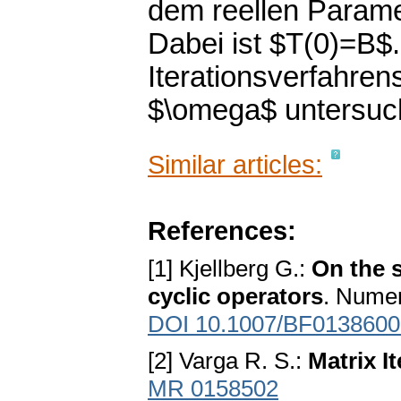
dem reellen Parame
Dabei ist $T(0)=B$
Iterationsverfahre
$\omega$ untersuc
Similar articles:
References:
[1] Kjellberg G.:
On the 
cyclic operators
. Numer
DOI 10.1007/BF0138600
[2] Vargа R. S.:
Matrix I
MR 0158502