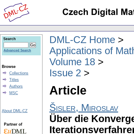
DML-CZ Home
Search
Applications of Ma
Advanced Search
Volume 18
Browse
Issue 2
Collections
Titles
Article
Authors
MSC
Šisler, Miroslav
About DML-CZ
Über die Konverg
Partner of
Iterationsverfahre