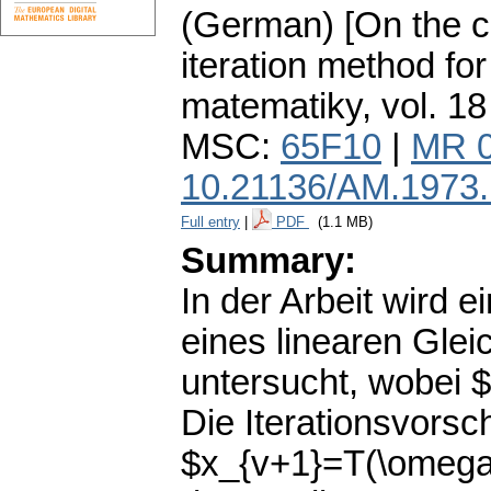
(German) [On the c
iteration method for
matematiky
,
vol. 18
MSC:
65F10
|
MR 
10.21136/AM.1973
Full entry
|
PDF
(1.1 MB)
Summary:
In der Arbeit wird e
eines linearen Gl
untersucht, wobei $
Die Iterationsvorsch
$x_{v+1}=T(\omega