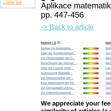
Aplikace matematik
pp. 447-456
-> Back to article
Method LSI
Met
Beitrag zur kinematisc...
Beit
Über die Kundenreihenf...
Die 
Die Phasenbilder der G...
Ber
Berechnung der ebenen ...
Beit
Über die Lösung einer ...
Lagu
Numerische Stabilität ...
Über
Zur Approximation der ...
Sau
Eine Anwendung der Dif...
Über
Zur Genauigkeit und Au...
Zum
Zur Differentialgeomet...
Stat
We appreciate your fe