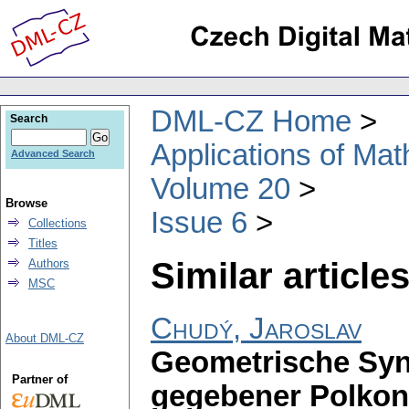
DML-CZ Home
Search
Applications of Ma
Advanced Search
Volume 20
Browse
Issue 6
Collections
Titles
Similar articles
Authors
MSC
Chudý, Jaroslav
About DML-CZ
Geometrische Syn
Partner of
gegebener Polkon