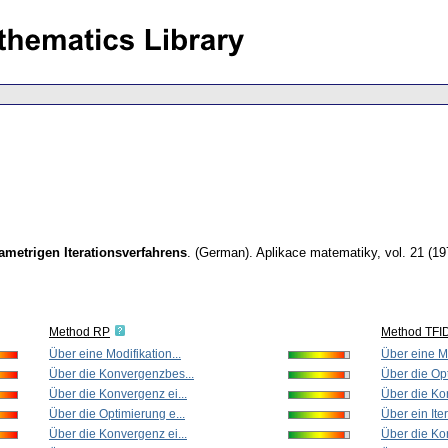
metrigen Iterationsverfahrens
.
(German).
Aplikace matematiky
,
vol. 21 (19
Method RP
Method TFI
Über eine Modifikation...
Über eine Mo
Über die Konvergenzbes...
Über die Opt
Über die Konvergenz ei...
Über die Kon
Über die Optimierung e...
Über ein Iter
Über die Konvergenz ei...
Über die Kon