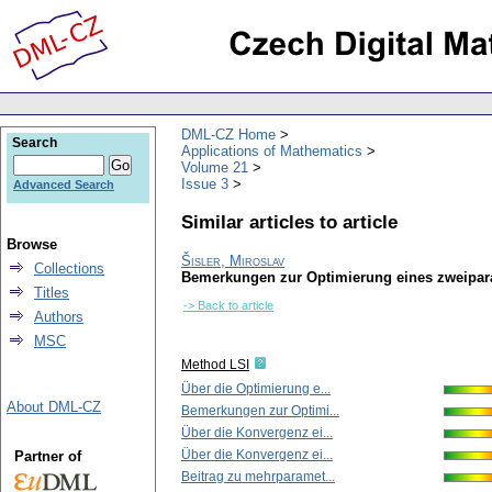
DML-CZ Home
Search
Applications of Mathematics
Volume 21
Issue 3
Advanced Search
Similar articles to article
Browse
Šisler, Miroslav
Collections
Bemerkungen zur Optimierung eines zweipara
Titles
-> Back to article
Authors
MSC
Method LSI
Über die Optimierung e...
About DML-CZ
Bemerkungen zur Optimi...
Über die Konvergenz ei...
Über die Konvergenz ei...
Partner of
Beitrag zu mehrparamet...