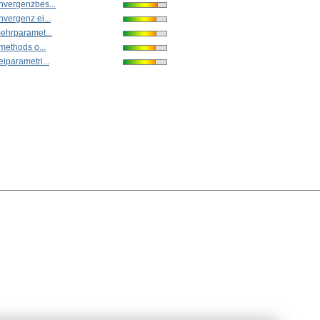
nvergenzbes...
vergenz ei...
mehrparamet...
 methods o...
iparametri...