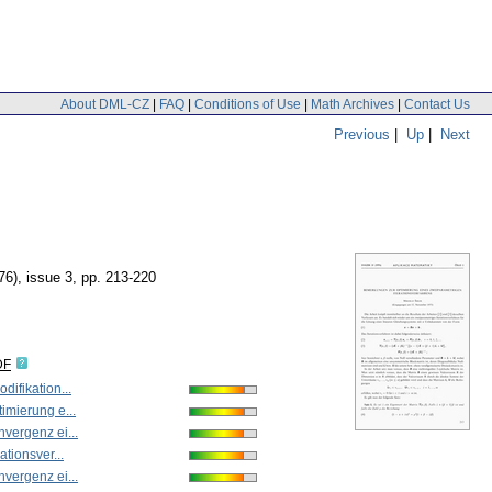
About DML-CZ
|
FAQ
|
Conditions of Use
|
Math Archives
|
Contact Us
Previous
|
Up
|
Next
76), issue 3
,
pp. 213-220
DF
difikation...
imierung e...
vergenz ei...
ationsver...
vergenz ei...