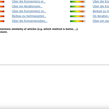
Über die Konvergenz ei...
Über die Ko
Über ein Iterationsver...
Über die Kon
Über die Konvergenz vo...
Beitrag zu 
Beitrag zu mehrparamet...
On iterative
Über die Konvergenzbes...
Über ein zwe
mine similarity of articles (e.g. which method is better, ...).
opment.