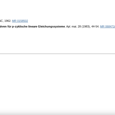
INC, 1962.
MR 0158502
ahren für p-zyklische lineare Gleichungssysteme
. Apl. mat. 28 (1983), 44-54.
MR 068471