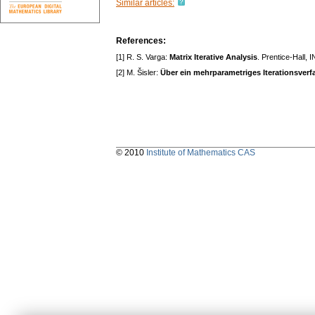
Similar articles:
References:
[1] R. S. Varga:
Matrix Iterative Analysis
. Prentice-Hall, 
[2] M. Šisler:
Über ein mehrparametriges Iterationsverf
© 2010
Institute of Mathematics CAS