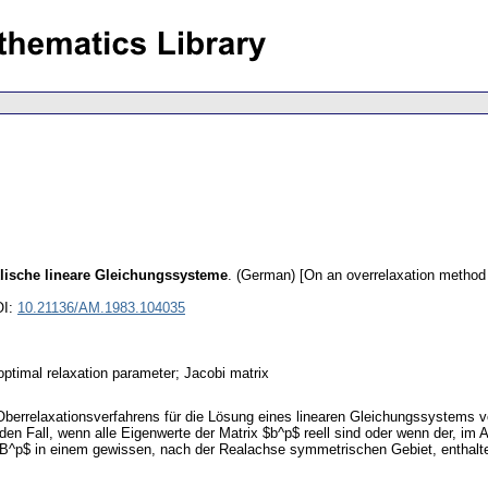
klische lineare Gleichungssysteme
.
(German) [On an overrelaxation method f
OI:
10.21136/AM.1983.104035
optimal relaxation parameter; Jacobi matrix
s Oberrelaxationsverfahrens für die Lösung eines linearen Gleichungssystems
den Fall, wenn alle Eigenwerte der Matrix $b^p$ reell sind oder wenn der, im
x $B^p$ in einem gewissen, nach der Realachse symmetrischen Gebiet, enthalt