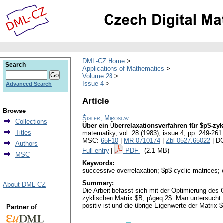
DML-CZ Home
Search
Applications of Mathematics
Volume 28
Issue 4
Advanced Search
Article
Browse
Šisler, Miroslav
Collections
Über ein Überrelaxationsverfahren für $p$-zy
Titles
matematiky
,
vol. 28 (1983), issue 4
,
pp. 249-261
MSC:
65F10
|
MR 0710174
|
Zbl 0527.65022
| D
Authors
Full entry
|
PDF
(2.1 MB)
MSC
Keywords:
successive overrelaxation; $p$-cyclic matrices; 
Summary:
About DML-CZ
Die Arbeit befasst sich mit der Optimierung de
zyklischen Matrix $B, p\geq 2$. Man untersucht 
positiv ist und die übrige Eigenwerte der Matri
Partner of