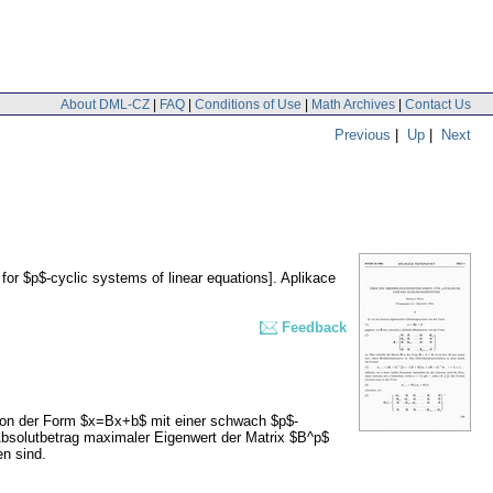
About DML-CZ
|
FAQ
|
Conditions of Use
|
Math Archives
|
Contact Us
Previous
|
Up
|
Next
or $p$-cyclic systems of linear equations].
Aplikace
Feedback
 von der Form $x=Bx+b$ mit einer schwach $p$-
 Absolutbetrag maximaler Eigenwert der Matrix $B^p$
en sind.