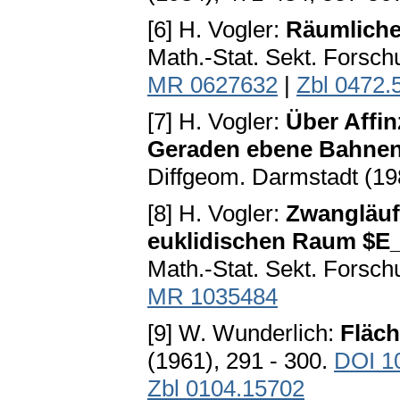
[6] H. Vogler:
Räumliche
Math.-Stat. Sekt. Forsch
MR 0627632
|
Zbl 0472.
[7] H. Vogler:
Über Affin
Geraden ebene Bahnen 
Diffgeom. Darmstadt (19
[8] H. Vogler:
Zwangläuf
euklidischen Raum $E_
Math.-Stat. Sekt. Forsch
MR 1035484
[9] W. Wunderlich:
Fläch
(1961), 291 - 300.
DOI 1
Zbl 0104.15702