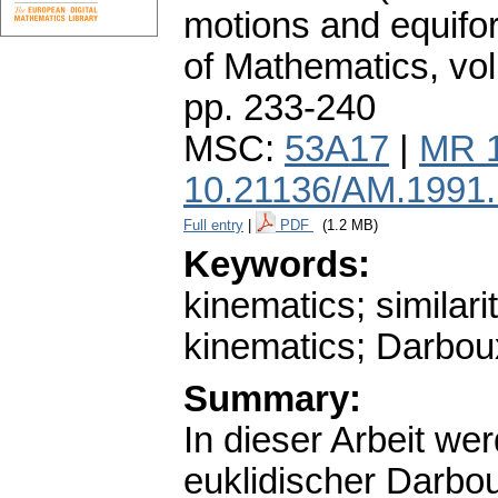
motions and equifo
of Mathematics
,
vol
pp. 233-240
MSC:
53A17
|
MR 
10.21136/AM.1991
Full entry
|
PDF
(1.2 MB)
Keywords:
kinematics; similar
kinematics; Darbou
Summary:
In dieser Arbeit 
euklidischer Darbou