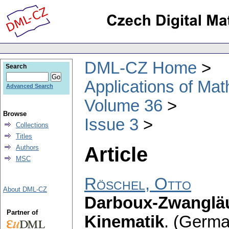
DML-CZ Home
Search
Applications of Ma
Advanced Search
Volume 36
Browse
Issue 3
Collections
Titles
Article
Authors
MSC
Röschel, Otto
About DML-CZ
Darboux-Zwangläu
Partner of
Kinematik
.
(Germa