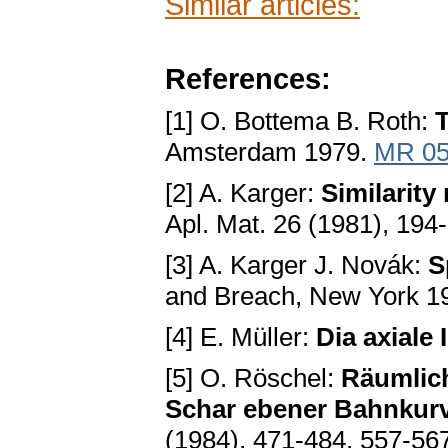
Similar articles:
References:
[1] O. Bottema B. Roth:
T
Amsterdam 1979.
MR 05
[2] A. Karger:
Similarity
Apl. Mat. 26 (1981), 194
[3] A. Karger J. Novák:
S
and Breach, New York 1
[4] E. Müller:
Dia axiale 
[5] O. Röschel:
Räumlich
Schar ebener Bahnkurve
(1984), 471-484, 557-56