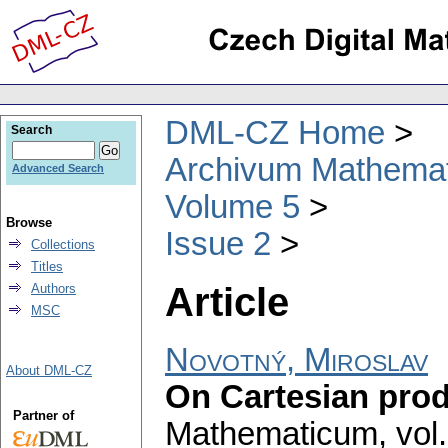
DML-CZ Home
Search
Archivum Mathema
Advanced Search
Volume 5
Browse
Issue 2
Collections
Titles
Article
Authors
MSC
Novotný, Miroslav
About DML-CZ
On Cartesian pro
Partner of
Mathematicum
,
vol