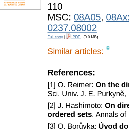
110
MSC:
08A05
,
08Ax
0237.08002
Full entry
|
PDF
(0.9 MB)
Similar articles:
References:
[1] O. Reimer:
On the di
Sci. Univ. J. E. Purkyně
[2] J. Hashimoto:
On dir
ordered sets
. Annals of
[3] O. Borůvka:
Úvod do 