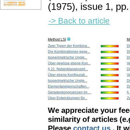
(1975), issue 1
,
pp.
-> Back to article
Method LSI
M
Zwei Typen der Kombina...
D
Die Kombinationen gege...
D
Isoperimetrische Ungle...
D
Über gewisse ebene Kon...
Ve
§ 21. Nebenklassenzerl...
D
Über ebene Konfigurati...
Ve
Isoperimetrische Ungle...
D
Elementareigenschaften...
D
Geradenkongruenzen im ...
§
Über Entwicklungen für...
Z
We appreciate your fe
similarity of articles (e
Please
contact us
. It 