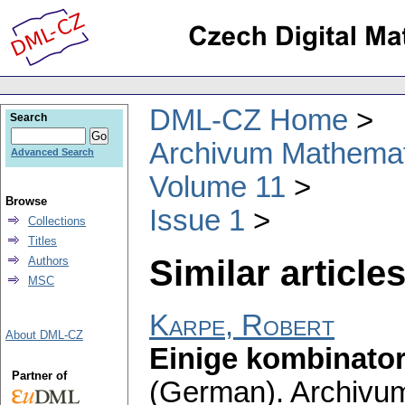
DML-CZ Home
Search
Archivum Mathema
Advanced Search
Volume 11
Browse
Issue 1
Collections
Titles
Similar articles
Authors
MSC
Karpe, Robert
About DML-CZ
Einige kombinator
Partner of
(German).
Archivu