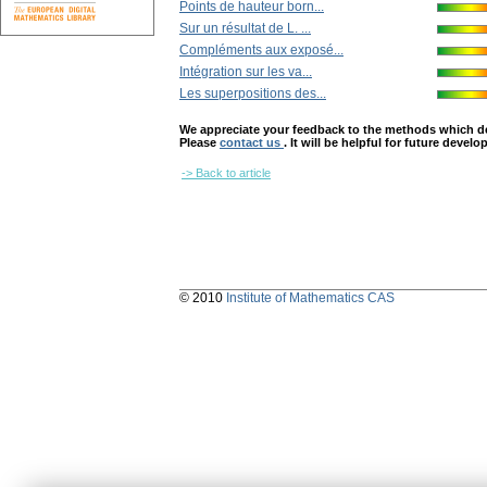
Points de hauteur born...
Sur un résultat de L. ...
Compléments aux exposé...
Intégration sur les va...
Les superpositions des...
We appreciate your feedback to the methods which deter
Please
contact us
. It will be helpful for future devel
-> Back to article
© 2010
Institute of Mathematics CAS