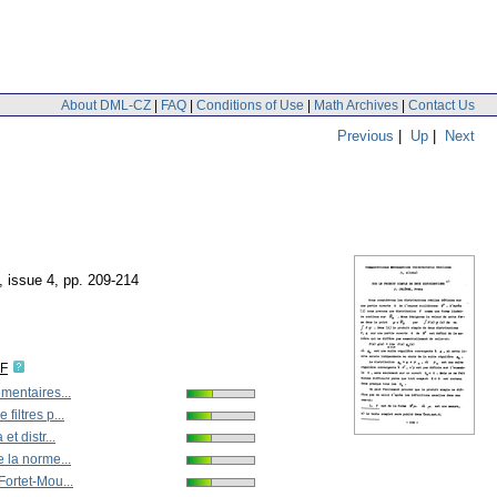
About DML-CZ
|
FAQ
|
Conditions of Use
|
Math Archives
|
Contact Us
Previous
|
Up
|
Next
, issue 4
,
pp. 209-214
DF
mentaires...
filtres p...
et distr...
 la norme...
Fortet-Mou...