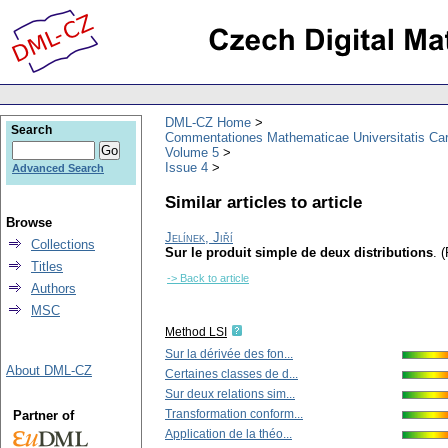
DML-CZ Home
Search
Commentationes Mathematicae Universitatis Car
Volume 5
Issue 4
Advanced Search
Similar articles to article
Browse
Jelínek, Jiří
Collections
Sur le produit simple de deux distributions
.
(
Titles
-> Back to article
Authors
MSC
Method LSI
Sur la dérivée des fon...
About DML-CZ
Certaines classes de d...
Sur deux relations sim...
Transformation conform...
Partner of
Application de la théo...