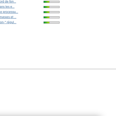
rd de fon...
ans les e...
e processu...
vexes et ...
n-* régul...