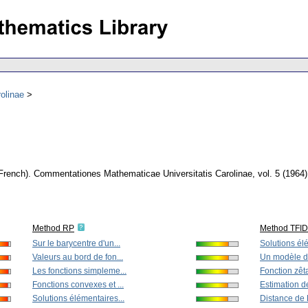
olinae
French).
Commentationes Mathematicae Universitatis Carolinae
,
vol. 5 (1964)
Method RP
Method TFI
Sur le barycentre d'un...
Solutions élé
Valeurs au bord de fon...
Un modèle de 
Les fonctions simpleme...
Fonction zêta 
Fonctions convexes et ...
Estimation de
Solutions élémentaires...
Distance de 