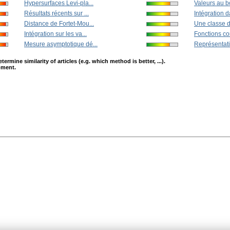
Hypersurfaces Levi-pla...
Valeurs au bo
Résultats récents sur ...
Intégration d
Distance de Fortet-Mou...
Une classe d
Intégration sur les va...
Fonctions con
Mesure asymptotique dé...
Représentatio
mine similarity of articles (e.g. which method is better, ...).
opment.