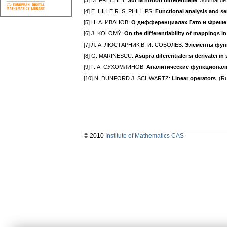
[3] M. FRÉCHET:
Sur la notion différentielle
. Journal de
[4] E. HILLE R. S. PHILLIPS:
Functional analysis and s
[5] Н. А. ИВАНОВ:
О дифференциалах Гато и Фреше
[6] J. KOLOMÝ:
On the differentiability of mappings i
[7] Л. А. ЛЮСТАРНИК В. И. СОБОЛЕВ:
Элементы фун
[8] G. MARINESCU:
Asupra diferentialei si derivatei in
[9] Г. А. СУХОМЛИНОВ:
Аналитические функциона
[10] N. DUNFORD J. SCHWARTZ:
Linear operators
. (R
© 2010
Institute of Mathematics CAS