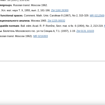
 Math. 16 (1937), 233-250.
emigroups
. Russian transl. Moscow 1962.
. Усп. мат. наук Т. X, 1955, вып. 2, 161-166.
Zbl 1160.26300
n functional spaces
. Comment. Math. Univ. Carolinae 8 (1967), No 2, 315-329.
MR 0212569
кционального анализа
. Москва 1965.
Zbl 1225.00032
 spatiile normate
. Bull. stiint. Acad. R. P. Romîne, Sect. mat. si fiz. 6 (1954), No. 2, 213-219.
лы
. Бюлетень Московского гос. ун-та Секциа А, Т.1. (1937), 1-19.
Zbl 0131.10103
ussian transl. Moscow 1962).
MR 0216303