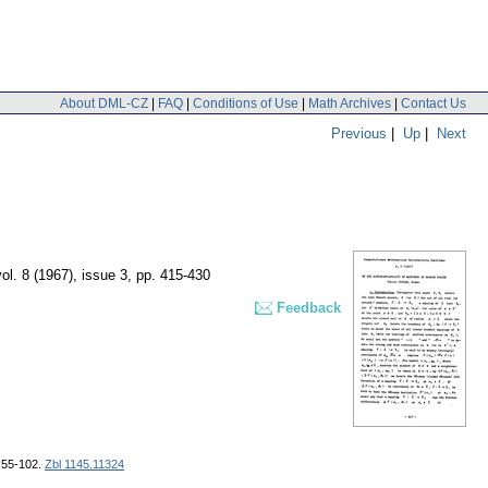
About DML-CZ
|
FAQ
|
Conditions of Use
|
Math Archives
|
Contact Us
Previous
|
Up
|
Next
vol. 8 (1967), issue 3
,
pp. 415-430
Feedback
, 55-102.
Zbl 1145.11324