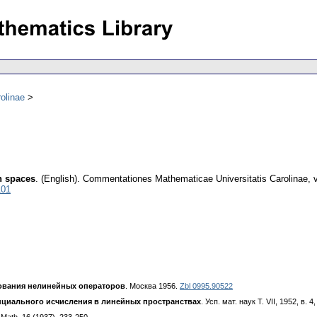
olinae
h spaces
.
(English).
Commentationes Mathematicae Universitatis Carolinae
,
101
ования нелинейных операторов
. Москва 1956.
Zbl 0995.90522
иального исчисления в линейных пространствах
. Усп. мат. наук Т. VII, 1952, в. 4