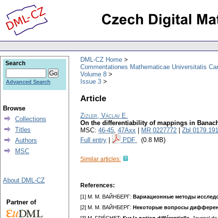
DML-CZ Home
Search
Commentationes Mathematicae Universitatis Car
Volume 8
Issue 3
Advanced Search
Article
Browse
Zizler, Václav E.
Collections
On the differentiability of mappings in Banac
Titles
MSC:
46-45
,
47Axx
|
MR 0227772
|
Zbl 0179.19
Full entry
|
PDF
(0.8 MB)
Authors
MSC
Similar articles:
About DML-CZ
References:
[1] М. М. ВАЙНБЕРГ:
Вариационные методы исслед
Partner of
[2] М. М. ВАЙНБЕРГ:
Некоторые вопросы дифференц