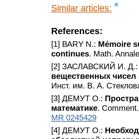
Similar articles:
References:
[1] ВАRY N.:
Mémoire su
continues
. Math. Annal
[2] ЗАСЛАВСКИЙ И. Д.
вещественных чисел 
Инст. им. В. А. Стеклова
[3] ДЕМУТ О.:
Простра
математике
. Соmment. 
MR 0245429
[4] ДЕМУТ O.:
Необход