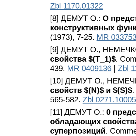
Zbl 1170.01322
[8] ДЕМУТ O.:
О предс
конструктивных фун
(1973), 7-25.
MR 03375
[9] ДЕМУТ О., НЕМЕЧК
свойства $(Т_1)$
. Соm
439.
MR 0409136
|
Zbl 
[10] ДЕМУТ О., НЕМЕЧ
свойств $(N)$ и $(S)$
.
565-582.
Zbl 0271.10005
[11] ДЕМУТ O.:
0 пред
обладающих свойствам
суперпозиций
. Соmmen