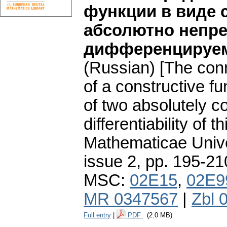
функции в виде 
абсолютно непр
дифференцируем
(Russian) [The conn
of a constructive fu
of two absolutely c
differentiability of t
Mathematicae Unive
issue 2
,
pp. 195-21
MSC:
02E15
,
02E9
MR 0347567
|
Zbl 
Full entry
|
PDF
(2.0 MB)