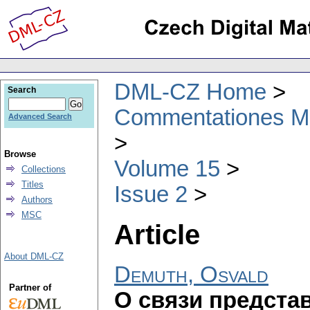
DML-CZ Home
Search
Commentationes Mat
Advanced Search
Browse
Volume 15
Collections
Titles
Issue 2
Authors
MSC
Article
About DML-CZ
Demuth, Osvald
Partner of
О связи предста