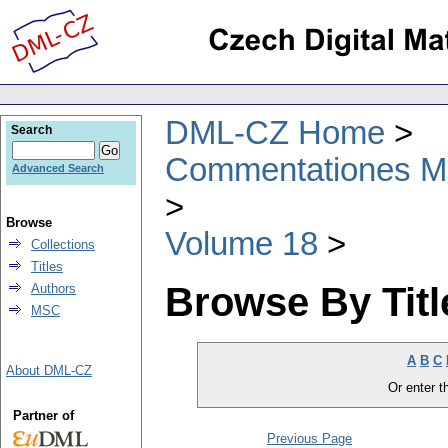
DML-CZ Home
Search
Commentationes Mat
Advanced Search
Browse
Volume 18
Collections
Titles
Browse By Titl
Authors
MSC
A
B
C
About DML-CZ
Or enter th
Partner of
Previous Page