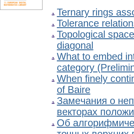
Ternary rings asso
Tolerance relation
Topological space
diagonal
What to embed int
category (Prelim
When finely contin
of Baire
Зaмeчaния о неп
вeктopax пoлoж
Об aлгopифмичe