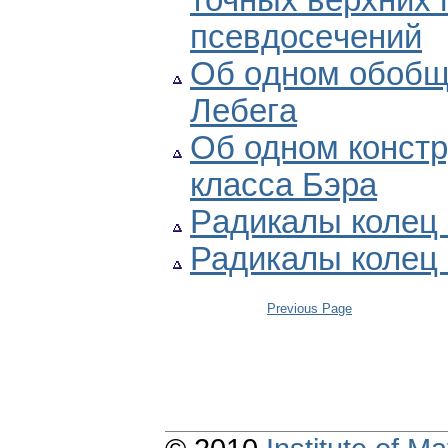
точных верхних 
пceвдоceчeний
Об oднoм oбoбщe
Лeбeгa
Об одном констр
класса Бэра
Рaдикaлы колец 
Радикалы колец с
Previous Page