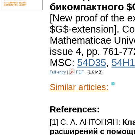
бикомпактного $
[New proof of the e
$G$-extension].
Co
Mathematicae Unive
issue 4
,
pp. 761-77
MSC:
54D35
,
54H1
Full entry
|
PDF
(1.6 MB)
Similar articles:
References:
[1] С. А. АНТОНЯН:
Кл
расширений с помощ