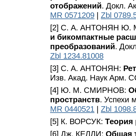
отображений
. Докл. А
MR 0571209
|
Zbl 0789.
[2] С. А. АНТОНЯН Ю
и бикомпактные расш
преобразований
. Док
Zbl 1234.81008
[3] С. А. АНТОНЯН:
Ре
Изв. Акад. Наук Арм. С
[4] Ю. М. СМИРНОВ:
О
пространств
. Успехи м
MR 0440521
|
Zbl 1098.
[5] К. ВОРСУК:
Теория 
[6] Дж. КЕЛЛИ:
Общая 