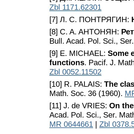
Zbl 1171.62301
[7] Л. С. ПОНТРЯГИН:
[8] C. A. AHTOHЯH:
Рет
Bull. Acad. Pol. Sci., Ser
[9] E. MICHAEL:
Some e
functions
. Pacif. J. Ma
Zbl 0052.11502
[10] R. PALAIS:
The clas
Math. Soc. 36 (1960).
MR
[11] J. de VRIES:
On the
Acad. Pol. Sci., Ser. Mat
MR 0644661
|
Zbl 0378.