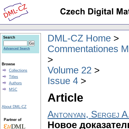
DML-CZ Home
Search
Commentationes Mat
Advanced Search
Browse
Volume 22
Collections
Titles
Issue 4
Authors
MSC
Article
About DML-CZ
Antonyan, Sergej A
Partner of
Нoвoe дoказател