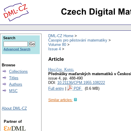
DML-CZ Home
Search
Časopis pro pěstování matematiky
Volume 80
Issue 4
Advanced Search
Article
Browse
Havlíček, Karel
Collections
Přednášky maďarských matematiků v Českos
Titles
issue 4
,
pp. 488-490
DOI:
10.21136/CPM.1955.108222
Authors
Full entry
|
PDF
(0.6 MB)
MSC
Similar articles:
About DML-CZ
Partner of