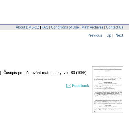
About DML-CZ
|
FAQ
|
Conditions of Use
|
Math Archives
|
Contact Us
Previous
|
Up
|
Next
].
Časopis pro pěstování matematiky
,
vol. 80 (1955),
Feedback