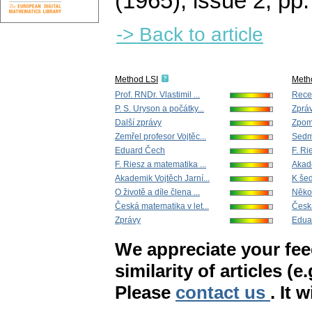
(1965), issue 2
,
pp.
-> Back to article
Method LSI
Meth
Prof. RNDr. Vlastimil ...
Rece
P. S. Uryson a počátky...
Zpráv
Další zprávy
Zpoma
Zemřel profesor Vojtěc...
Sedmd
Eduard Čech
F. Ri
F. Riesz a matematika ...
Akade
Akademik Vojtěch Jarní...
K šed
O životě a díle člena ...
Někol
Česká matematika v let...
Česká
Zprávy
Edua
We appreciate your fe
similarity of articles (e
Please
contact us
. It 