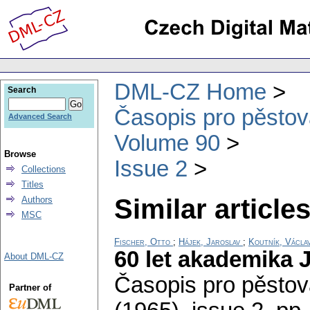
DML-CZ Home
Search
Časopis pro pěstov
Advanced Search
Volume 90
Browse
Issue 2
Collections
Titles
Similar articles
Authors
MSC
Fischer, Otto
;
Hájek, Jaroslav
;
Koutník, Václa
60 let akademika 
About DML-CZ
Časopis pro pěstov
Partner of