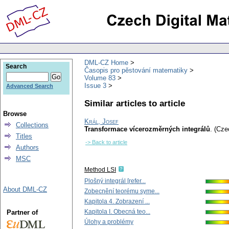
DML-CZ Home
Search
Časopis pro pěstování matematiky
Volume 83
Issue 3
Advanced Search
Similar articles to article
Browse
Král, Josef
Collections
Transformace vícerozměrných integrálů
.
(Cze
Titles
-> Back to article
Authors
MSC
Method LSI
Plošný integrál [refer...
About DML-CZ
Zobecnění teorému syme...
Kapitola 4. Zobrazení ...
Kapitola I. Obecná teo...
Partner of
Úlohy a problémy