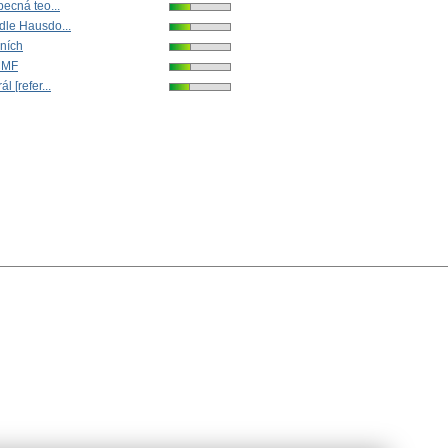
becná teo...
dle Hausdo...
ních
JČMF
l [refer...