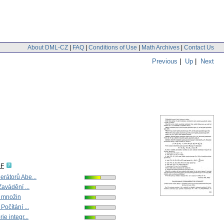
About DML-CZ
|
FAQ
|
Conditions of Use
|
Math Archives
|
Contact Us
Previous
|
Up
|
Next
DF
rátorů Abe...
Zavádění ...
í množin
Počítání ...
ie integr...