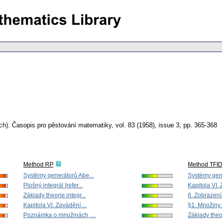
ch).
Časopis pro pěstování matematiky
,
vol. 83 (1958), issue 3
,
pp. 365-368
Method RP
Method TFI
Systémy generátorů Abe...
Systémy gene
Plošný integrál [refer...
Kapitola VI. 
Základy theorie integr...
6. Zobrazen
Kapitola VI. Zavádění ...
§1. Množiny. 
Poznámka o množinách, ...
Základy theor