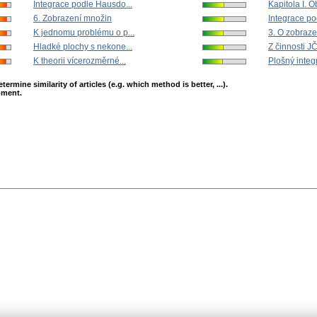
Integrace podle Hausdo...
Kapitola I. O
6. Zobrazení množin
Integrace po
K jednomu problému o p...
3. O zobraze
Hladké plochy s nekone...
Z činnosti 
K theorii vícerozměrné...
Plošný integrá
mine similarity of articles (e.g. which method is better, ...).
opment.