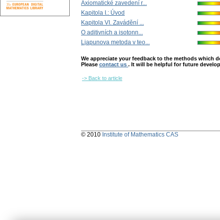
Axiomatické zavedení r...
Kapitola I.: Úvod
Kapitola VI. Zavádění ...
O aditivních a isotonn...
Ljapunova metoda v teo...
We appreciate your feedback to the methods which deter
Please
contact us
. It will be helpful for future devel
-> Back to article
© 2010
Institute of Mathematics CAS