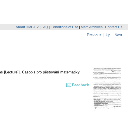
About DML-CZ
|
FAQ
|
Conditions of Use
|
Math Archives
|
Contact Us
Previous
|
Up
|
Next
s [Lecture]].
Časopis pro pěstování matematiky
,
Feedback