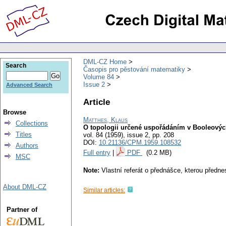
DML-CZ Home
Search
Časopis pro pěstování matematiky
Volume 84
Issue 2
Advanced Search
Article
Browse
Matthes, Klaus
Collections
O topologii určené uspořádáním v Booleovýc
Titles
vol. 84 (1959), issue 2
,
pp. 208
DOI:
10.21136/CPM.1959.108532
Authors
Full entry
|
PDF
(0.2 MB)
MSC
Note:
Vlastní referát o přednášce, kterou předne
About DML-CZ
Similar articles:
Partner of