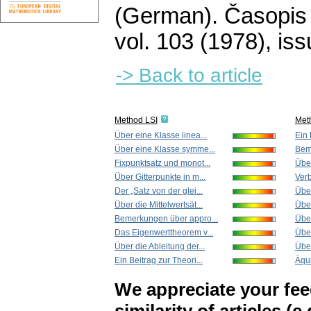
(German).
Časopis 
vol. 103 (1978), iss
-> Back to article
Method LSI
Met
Über eine Klasse linea...
Ein 
Über eine Klasse symme...
Beme
Fixpunktsatz und monot...
Über
Über Gitterpunkte in m...
Ver
Der „Satz von der glei...
Über
Über die Mittelwertsät...
Über
Bemerkungen über appro...
Übe
Das Eigenwerttheorem v...
Über
Über die Ableitung der...
Über
Ein Beitrag zur Theori...
Äqui
We appreciate your fe