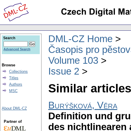
DML-CZ Home
Search
Časopis pro pěstov
Advanced Search
Volume 103
Browse
Issue 2
Collections
Titles
Similar articles
Authors
MSC
Burýšková, Věra
About DML-CZ
Definition und gr
Partner of
des nichtlinearen