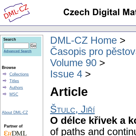
DML-CZ Home
Search
Časopis pro pěstov
Advanced Search
Volume 90
Browse
Issue 4
Collections
Titles
Article
Authors
MSC
Štulc, Jiří
About DML-CZ
O délce křivek a k
Partner of
of paths and contin