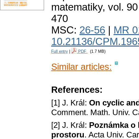
matematiky
,
vol. 90
470
MSC:
26-56
|
MR 0
10.21136/CPM.196
Full entry
|
PDF
(1.7 MB)
Similar articles:
References:
[1] J. Král:
On cyclic and
Comment. Math. Univ. Ca
[2] J. Král:
Poznámka o l
prostoru
. Acta Univ. Car