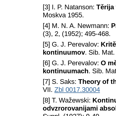
[3] I. P. Natanson:
Těrij
Moskva 1955.
[4] M. N. A. Newmann:
P
(3), 2, (1952); 495-468.
[5] G. J. Perevalov:
Kritě
kontinuumov
. Sib. Mat
[6] G. J. Perevalov:
O mě
kontinuumach
. Sib. Ma
[7] S. Saks:
Theory of th
VII.
Zbl 0017.30004
[8] T. Wažewski:
Kontinu
odvzrorovanijami absol