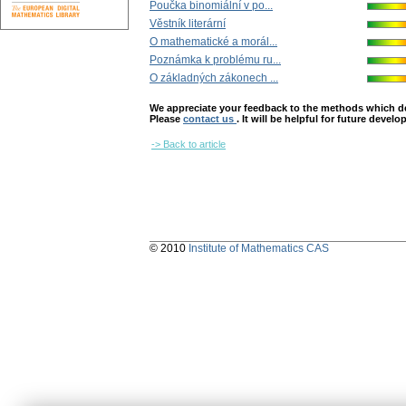
Poučka binomiální v po...
Věstník literární
O mathematické a morál...
Poznámka k problému ru...
O základných zákonech ...
We appreciate your feedback to the methods which deter
Please
contact us
. It will be helpful for future devel
-> Back to article
© 2010
Institute of Mathematics CAS