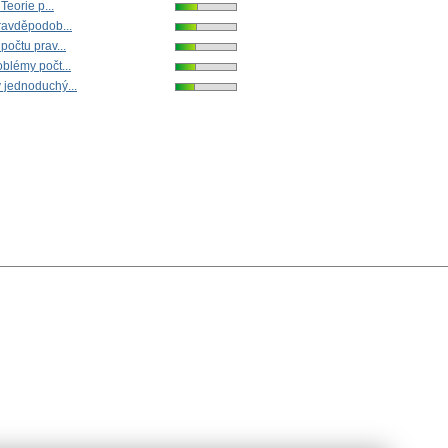
 Teorie p...
pravděpodob...
počtu prav...
oblémy počt...
 jednoduchý...