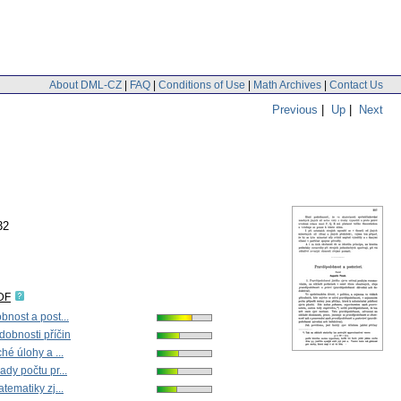
About DML-CZ
|
FAQ
|
Conditions of Use
|
Math Archives
|
Contact Us
Previous
|
Up
|
Next
32
DF
nost a post...
obnosti příčin
hé úlohy a ...
dy počtu pr...
tematiky zj...