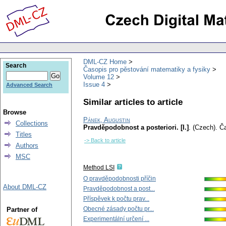
DML-CZ Home
Search
Časopis pro pěstování matematiky a fysiky
Volume 12
Issue 4
Advanced Search
Similar articles to article
Browse
Pánek, Augustin
Collections
Pravděpodobnost a posteriori. [I.]
.
(Czech).
Ča
Titles
-> Back to article
Authors
MSC
Method LSI
O pravděpodobnosti příčin
About DML-CZ
Pravděpodobnost a post...
Příspěvek k počtu prav...
Obecné zásady počtu pr...
Partner of
Experimentální určení ...