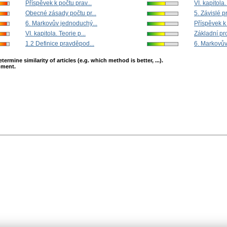
Příspěvek k počtu prav...
VI. kapitola.
Obecné zásady počtu pr...
5. Závislé 
6. Markovův jednoduchý...
Příspěvek k 
VI. kapitola. Teorie p...
Základní pr
1.2 Definice pravděpod...
6. Markovův
mine similarity of articles (e.g. which method is better, ...).
opment.