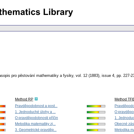
sopis pro pěstování mathematiky a fysiky
,
vol. 12 (1883), issue 4
,
pp. 227-2
Method RP
Method TFI
Pravděpodobnost a post...
Pravděpodob
1. Jednoduché úlohy a ...
O pravděpod
O pravděpodobnosti příčin
1. Jednoduc
Metodika matematiky zj...
Obecné zása
3. Geometrické pravděp...
Metodika ma