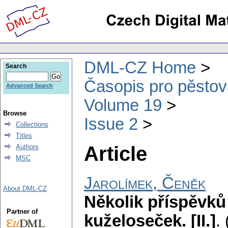
DML-CZ Home
Search
Časopis pro pěstov
Advanced Search
Volume 19
Browse
Issue 2
Collections
Titles
Article
Authors
MSC
Jarolímek, Čeněk
About DML-CZ
Několik příspěvků 
Partner of
kuželoseček. [II.]
.