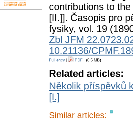
contributions to the
[II.]].
Časopis pro p
fysiky
,
vol. 19 (1890
Zbl JFM 22.0723.0
10.21136/CPMF.18
Full entry
|
PDF
(0.5 MB)
Related articles:
Několik příspěvků k
[I.]
Similar articles: