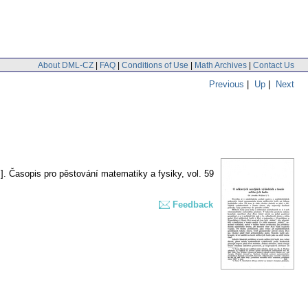
About DML-CZ
|
FAQ
|
Conditions of Use
|
Math Archives
|
Contact Us
Previous
|
Up
|
Next
].
Časopis pro pěstování matematiky a fysiky
,
vol. 59
Feedback