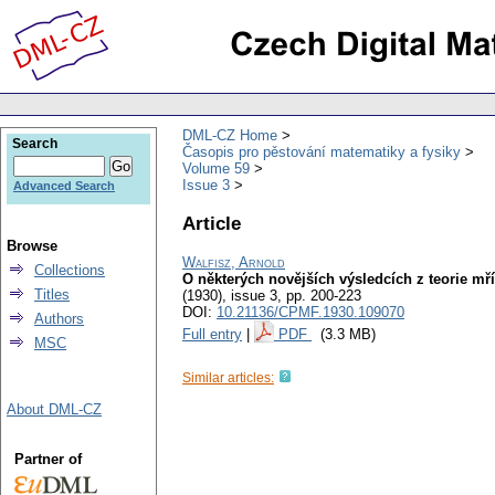
DML-CZ Home
Search
Časopis pro pěstování matematiky a fysiky
Volume 59
Issue 3
Advanced Search
Article
Browse
Walfisz, Arnold
Collections
O některých novějších výsledcích z teorie m
Titles
(1930), issue 3
,
pp. 200-223
DOI:
10.21136/CPMF.1930.109070
Authors
Full entry
|
PDF
(3.3 MB)
MSC
Similar articles:
About DML-CZ
Partner of