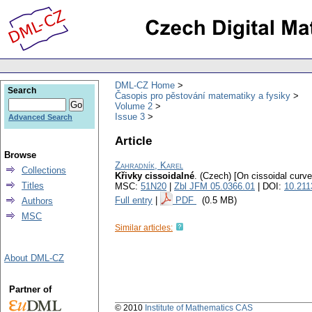
DML-CZ Home
Search
Časopis pro pěstování matematiky a fysiky
Volume 2
Issue 3
Advanced Search
Article
Browse
Zahradník, Karel
Collections
Křivky cissoidalné
.
(Czech) [On cissoidal curve
Titles
MSC:
51N20
|
Zbl JFM 05.0366.01
| DOI:
10.21
Full entry
|
PDF
(0.5 MB)
Authors
MSC
Similar articles:
About DML-CZ
Partner of
© 2010
Institute of Mathematics CAS