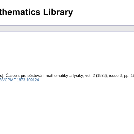
s].
Časopis pro pěstování mathematiky a fysiky
,
vol. 2 (1873), issue 3
,
pp. 1
136/CPMF.1873.109124