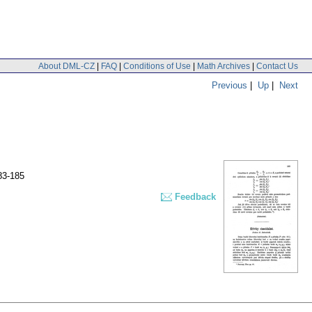
About DML-CZ
|
FAQ
|
Conditions of Use
|
Math Archives
|
Contact Us
Previous
|
Up
|
Next
83-185
Feedback