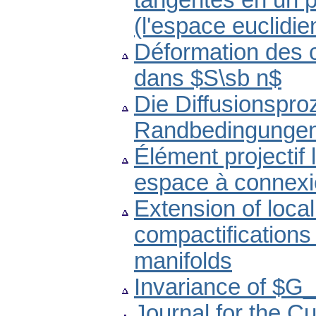
tangentes en un po
(l'espace euclidi
Déformation des 
dans $S\sb n$
Die Diffusionspro
Randbedingunge
Élément projectif
espace à connexio
Extension of local
compactifications
manifolds
Invariance of $G
Journal for the Cu