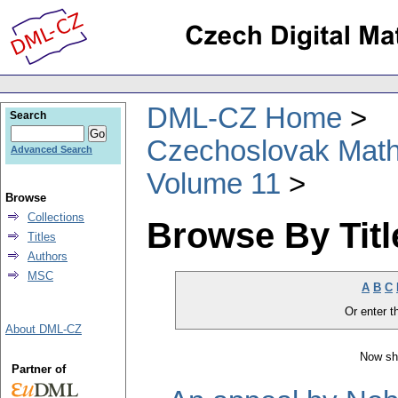
DML-CZ Home
Search
Czechoslovak Math
Advanced Search
Volume 11
Browse
Collections
Browse By Titl
Titles
Authors
MSC
A
B
C
Or enter th
About DML-CZ
Now sh
Partner of