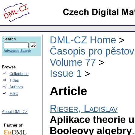
DML-CZ Home
Search
Časopis pro pěstov
Advanced Search
Volume 77
Browse
Issue 1
Collections
Titles
Article
Authors
MSC
Rieger, Ladislav
About DML-CZ
Aplikace theorie 
Partner of
Booleovy algebry