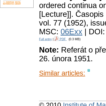
ordered continua o
[Lecture]].
Časopis 
vol. 77 (1952), issu
MSC:
06Exx
| DOI
Full entry
|
PDF
(0.3 MB)
Note:
Referát o př
26. února 1951.
Similar articles:
© 2010
Institute of 