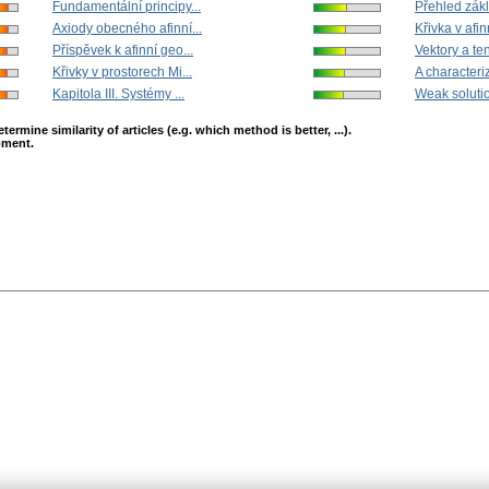
Fundamentální principy...
Přehled zákl
Axiody obecného afinní...
Křivka v afin
Příspěvek k afinní geo...
Vektory a te
Křivky v prostorech Mi...
A characteriz
Kapitola III. Systémy ...
Weak solutio
mine similarity of articles (e.g. which method is better, ...).
opment.