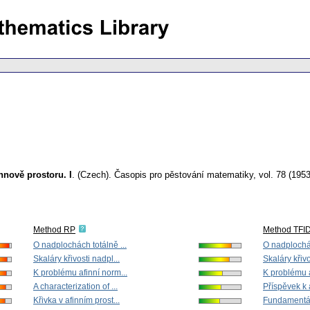
nově prostoru. I
.
(Czech).
Časopis pro pěstování matematiky
,
vol. 78 (1953
Method RP
Method TFI
O nadplochách totálně ...
O nadplochác
Skaláry křivosti nadpl...
Skaláry křivo
K problému afinní norm...
K problému a
A characterization of ...
Příspěvek k a
Křivka v afinním prost...
Fundamentáln