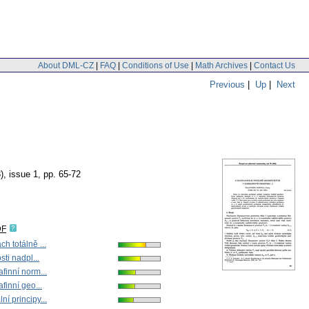
About DML-CZ
|
FAQ
|
Conditions of Use
|
Math Archives
|
Contact Us
Previous
|
Up
|
Next
), issue 1
,
pp. 65-72
DF
h totálně ...
sti nadpl...
finní norm...
finní geo...
í principy...