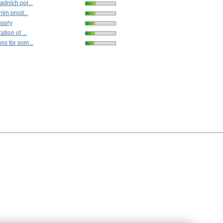
adních poj...
ním prost...
nsory
ation of ...
ns for som...