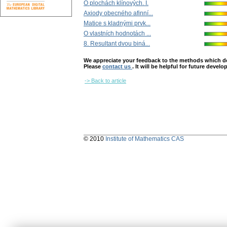
O plochách klínových. I.
Axiody obecného afinní...
Matice s kladnými prvk...
O vlastních hodnotách ...
8. Resultant dvou biná...
We appreciate your feedback to the methods which deter
Please
contact us
. It will be helpful for future devel
-> Back to article
© 2010
Institute of Mathematics CAS