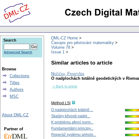
DML-CZ Home
Search
Časopis pro pěstování matematiky
Volume 78
Issue 1
Advanced Search
Similar articles to article
Browse
Nožička, František
Collections
O nadplochách totálně geodetických v Rieman
Titles
-> Back to article
Authors
MSC
Method LSI
O nadplochách totálně ...
About DML-CZ
Skaláry křivosti nadpl...
K problému afinní norm...
Fundamentální principy...
Partner of
Reperáž systému anholo...