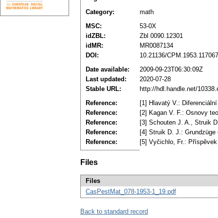
Category:
math
MSC:
53-0X
idZBL:
Zbl 0090.12301
idMR:
MR0087134
DOI:
10.21136/CPM.1953.11706
Date available:
2009-09-23T06:30:09Z
Last updated:
2020-07-28
Stable URL:
http://hdl.handle.net/10338
Reference:
[1] Hlavatý V.: Diferenciál
Reference:
[2] Kagan V. F.: Osnovy teor
Reference:
[3] Schouten J. A., Struik D
Reference:
[4] Struik D. J.: Grundzüge 
Reference:
[5] Vyčichlo, Fr.: Příspěve
Files
Files
CasPestMat_078-1953-1_19.pdf
Back to standard record