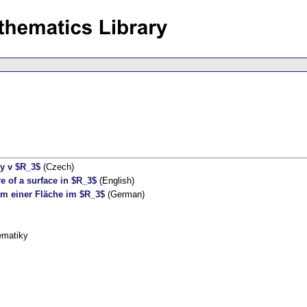
hy v $R_3$
(Czech)
e of a surface in $R_3$
(English)
m einer Fläche im $R_3$
(German)
ematiky