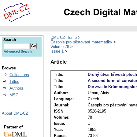
DML-CZ Home
Search
Časopis pro pěstování matematiky
Volume 78
Issue 1
Advanced Search
Article
Browse
Title:
Druhý útvar křivosti ploc
Collections
Title:
A second form of curvatur
Titles
Title:
Die zweite Krümmungsfor
Authors
Author:
Urban, Alois
MSC
Language:
Czech
Journal:
Časopis pro pěstování mat
ISSN:
0528-2195
About DML-CZ
Volume:
78
Issue:
1
Partner of
Year:
1953
Pages:
73-88