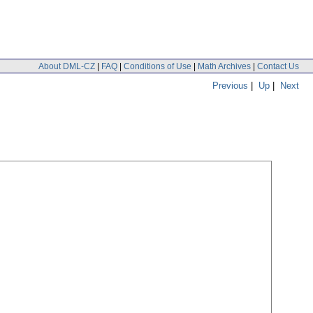
About DML-CZ
|
FAQ
|
Conditions of Use
|
Math Archives
|
Contact Us
Previous
|
Up
|
Next