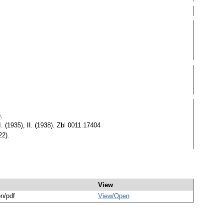
.
. (1935), II. (1938). Zbl 0011.17404
22).
View
on/pdf
View/
Open