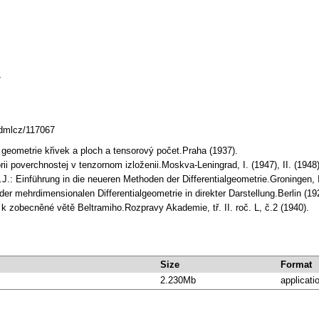
7
.dmlcz/117067
ní geometrie křivek a ploch a tensorový počet.Praha (1937).
ii poverchnostej v tenzornom izloženii.Moskva-Leningrad, I. (1947), II. (1948)
.J.: Einführung in die neueren Methoden der Differentialgeometrie.Groningen, I
der mehrdimensionalen Differentialgeometrie in direkter Darstellung.Berlin (19
k k zobecněné větě Beltramiho.Rozpravy Akademie, tř. II. roč. L, č.2 (1940).
Size
Format
2.230Mb
applicati