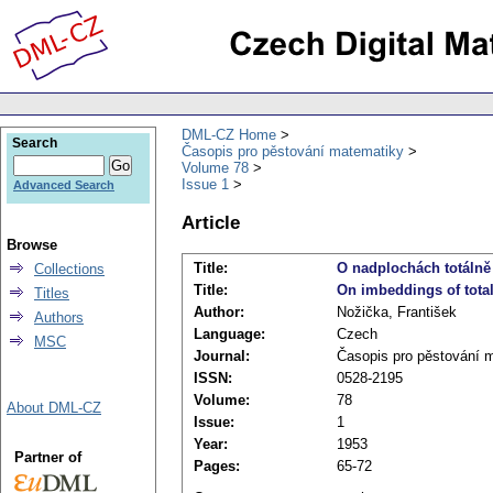
DML-CZ Home
Search
Časopis pro pěstování matematiky
Volume 78
Issue 1
Advanced Search
Article
Browse
Title:
O nadplochách totálně
Collections
Title:
On imbeddings of total
Titles
Author:
Nožička, František
Authors
Language:
Czech
MSC
Journal:
Časopis pro pěstování 
ISSN:
0528-2195
Volume:
78
About DML-CZ
Issue:
1
Year:
1953
Partner of
Pages:
65-72