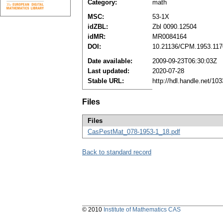
Category:
math
MSC:
53-1X
idZBL:
Zbl 0090.12504
idMR:
MR0084164
DOI:
10.21136/CPM.1953.117
Date available:
2009-09-23T06:30:03Z
Last updated:
2020-07-28
Stable URL:
http://hdl.handle.net/1
Files
Files
CasPestMat_078-1953-1_18.pdf
Back to standard record
© 2010
Institute of Mathematics CAS