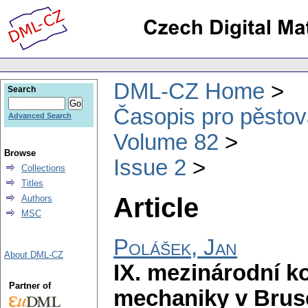
DML-CZ Home
Search
Časopis pro pěstov
Advanced Search
Volume 82
Browse
Issue 2
Collections
Titles
Article
Authors
MSC
Polášek, Jan
About DML-CZ
IX. mezinárodní k
Partner of
mechaniky v Brus