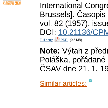
International Congr
Brussels].
Časopis 
vol. 82 (1957), issu
DOI:
10.21136/CPM
Full entry
|
PDF
(0.3 MB)
Note:
Výtah z předn
Poláška, pořádané
ČSAV dne 21. 1. 1
Similar articles: